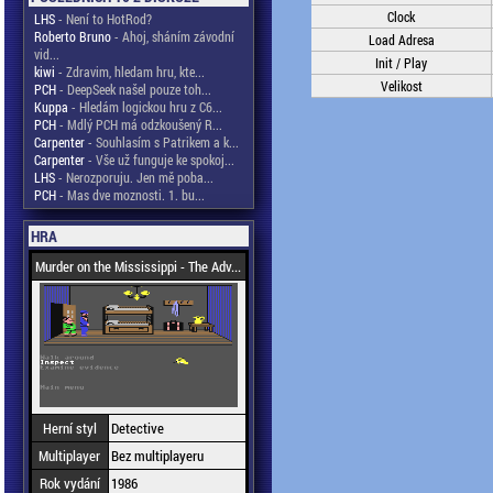
Clock
LHS
- Není to HotRod?
Roberto Bruno
- Ahoj, sháním závodní
Load Adresa
vid...
Init / Play
kiwi
- Zdravim, hledam hru, kte...
Velikost
PCH
- DeepSeek našel pouze toh...
Kuppa
- Hledám logickou hru z C6...
PCH
- Mdlý PCH má odzkoušený R...
Carpenter
- Souhlasím s Patrikem a k...
Carpenter
- Vše už funguje ke spokoj...
LHS
- Nerozporuju. Jen mě poba...
PCH
- Mas dve moznosti. 1. bu...
HRA
Murder on the Mississippi - The Adv...
Herní styl
Detective
Multiplayer
Bez multiplayeru
Rok vydání
1986