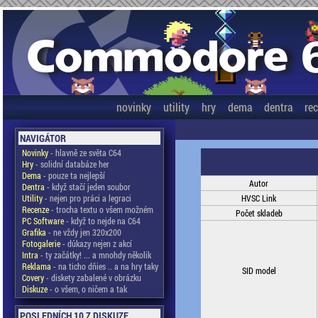
novinky
utility
hry
dema
dentra
re
NAVIGÁTOR
Novinky
- hlavně ze světa C64
Hry
- solidní databáze her
Dema
- pouze ta nejlepší
Autor
Dentra
- když stačí jeden soubor
Utility
- nejen pro práci a legraci
HVSC Link
Recenze
- trocha textu o všem možném
Počet skladeb
PC Software
- když to nejde na C64
Grafika
- ne vždy jen 320x200
Fotogalerie
- důkazy nejen z akcí
Intra
- ty začátky! ... a mnohdy několik
Reklama
- na ticho dňies .. a na hry taky
SID model
Covery
- diskety zabalené v obrázku
Diskuze
- o všem, o ničem a tak
POSLEDNÍCH 10 Z DISKUZE