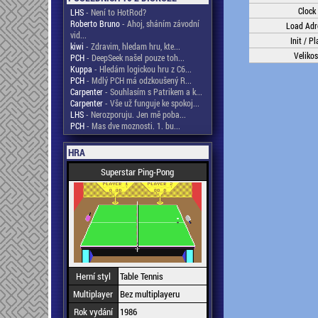
Clock
LHS
- Není to HotRod?
Roberto Bruno
- Ahoj, sháním závodní
Load Adr
vid...
Init / Pl
kiwi
- Zdravim, hledam hru, kte...
Velikos
PCH
- DeepSeek našel pouze toh...
Kuppa
- Hledám logickou hru z C6...
PCH
- Mdlý PCH má odzkoušený R...
Carpenter
- Souhlasím s Patrikem a k...
Carpenter
- Vše už funguje ke spokoj...
LHS
- Nerozporuju. Jen mě poba...
PCH
- Mas dve moznosti. 1. bu...
HRA
Superstar Ping-Pong
Herní styl
Table Tennis
Multiplayer
Bez multiplayeru
Rok vydání
1986