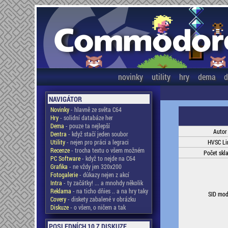
novinky
utility
hry
dema
d
NAVIGÁTOR
Novinky
- hlavně ze světa C64
Hry
- solidní databáze her
Dema
- pouze ta nejlepší
Autor
Dentra
- když stačí jeden soubor
Utility
- nejen pro práci a legraci
HVSC Li
Recenze
- trocha textu o všem možném
Počet skl
PC Software
- když to nejde na C64
Grafika
- ne vždy jen 320x200
Fotogalerie
- důkazy nejen z akcí
Intra
- ty začátky! ... a mnohdy několik
Reklama
- na ticho dňies .. a na hry taky
SID mod
Covery
- diskety zabalené v obrázku
Diskuze
- o všem, o ničem a tak
POSLEDNÍCH 10 Z DISKUZE