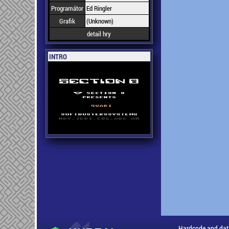
Programátor
Ed Ringler
Grafik
(Unknown)
detail hry
INTRO
Hardcode and dat