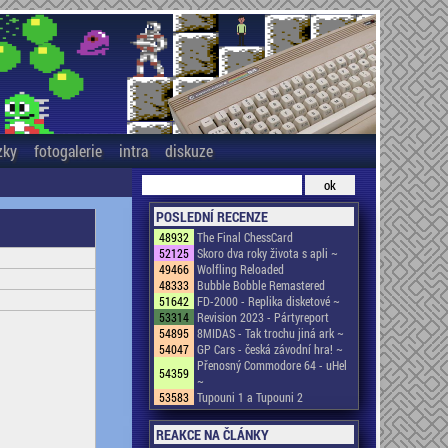
zky
fotogalerie
intra
diskuze
POSLEDNÍ RECENZE
48932
The Final ChessCard
52125
Skoro dva roky života s apli ~
49466
Wolfling Reloaded
48333
Bubble Bobble Remastered
51642
FD-2000 - Replika disketové ~
53314
Revision 2023 - Pártyreport
54895
8MIDAS - Tak trochu jiná ark ~
54047
GP Cars - česká závodní hra! ~
Přenosný Commodore 64 - uHel
54359
~
53583
Tupouni 1 a Tupouni 2
REAKCE NA ČLÁNKY