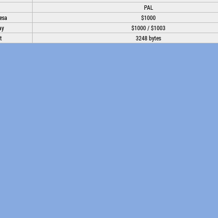
PAL
esa
$1000
ay
$1000 / $1003
t
3248 bytes