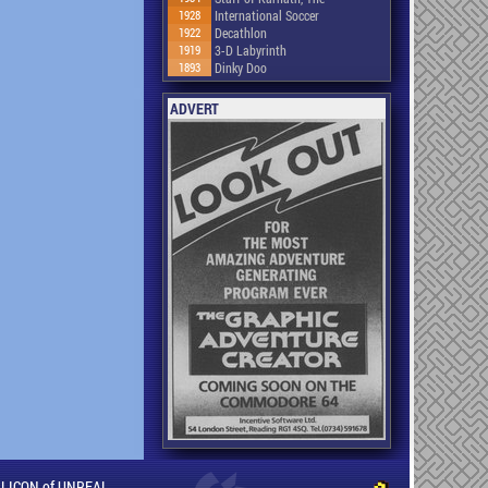
1928
International Soccer
1922
Decathlon
1919
3-D Labyrinth
1893
Dinky Doo
ADVERT
ILLICON of UNREAL