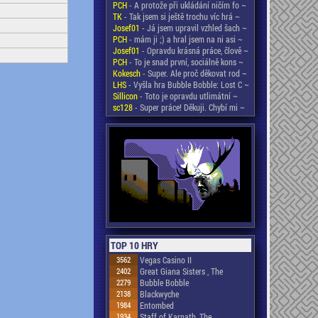
PCH
- A protože při ukládání ničím fo ~
TK
- Tak jsem si ještě trochu víc hrá ~
Josef01
- Já jsem upravil vzhled šach ~
PCH
- mám ji ;) a hral jsem na ni asi ~
Josef01
- Opravdu krásná práce, člově ~
PCH
- To je snad první, sociálně kons ~
Kokesch
- Super. Ale proč děkovat rod ~
LHS
- Vyšla hra Bubble Bobble: Lost C ~
Sillicon
- Toto je opravdu utlimátní ~
sc128
- Super práce! Děkuji. Chybí mi ~
TOP 10 HRY
3562
Vegas Casino II
2402
Great Giana Sisters , The
2279
Bubble Bobble
2138
Blackwyche
1984
Entombed
1934
Staff of Karnath, The