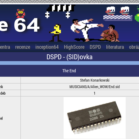
entra
recenze
inception64
HighScore
DSPD
literatura
obrá
DSPD - (SID)ovka
The End
Stefan Konarkowski
nk
MUSICIANS/A/Alien_WOW/End.sid
adeb
1
el