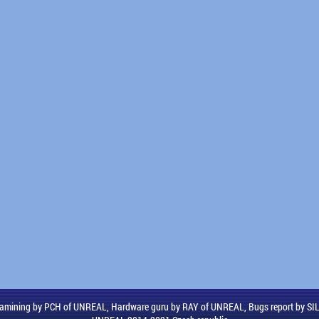
amining by PCH of UNREAL, Hardware guru by RAY of UNREAL, Bugs report by S