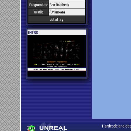
Programátor
Ben Raisbeck
Grafik
(Unknown)
detail hry
INTRO
Hardcode and dat