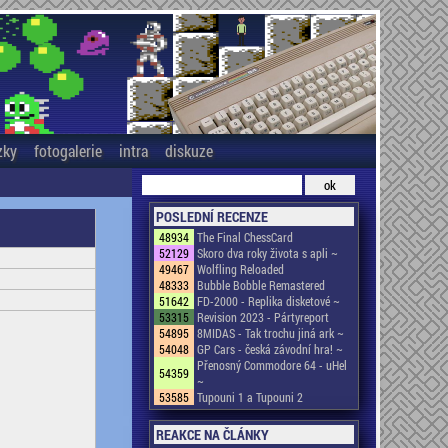
zky
fotogalerie
intra
diskuze
POSLEDNÍ RECENZE
48934
The Final ChessCard
52129
Skoro dva roky života s apli ~
49467
Wolfling Reloaded
48333
Bubble Bobble Remastered
51642
FD-2000 - Replika disketové ~
53315
Revision 2023 - Pártyreport
54895
8MIDAS - Tak trochu jiná ark ~
54048
GP Cars - česká závodní hra! ~
Přenosný Commodore 64 - uHel
54359
~
53585
Tupouni 1 a Tupouni 2
REAKCE NA ČLÁNKY