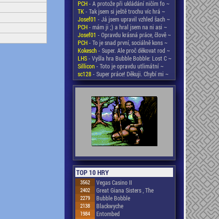
PCH
- A protože při ukládání ničím fo ~
TK
- Tak jsem si ještě trochu víc hrá ~
Josef01
- Já jsem upravil vzhled šach ~
PCH
- mám ji ;) a hral jsem na ni asi ~
Josef01
- Opravdu krásná práce, člově ~
PCH
- To je snad první, sociálně kons ~
Kokesch
- Super. Ale proč děkovat rod ~
LHS
- Vyšla hra Bubble Bobble: Lost C ~
Sillicon
- Toto je opravdu utlimátní ~
sc128
- Super práce! Děkuji. Chybí mi ~
TOP 10 HRY
3562
Vegas Casino II
2402
Great Giana Sisters , The
2279
Bubble Bobble
2138
Blackwyche
1984
Entombed