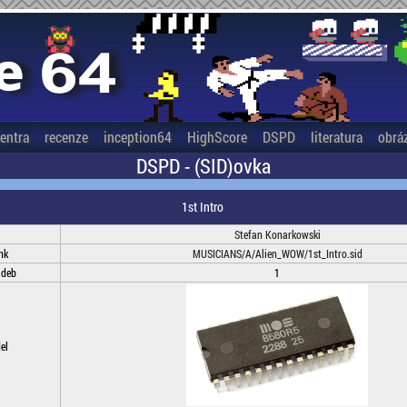
entra
recenze
inception64
HighScore
DSPD
literatura
obrá
DSPD - (SID)ovka
1st Intro
Stefan Konarkowski
nk
MUSICIANS/A/Alien_WOW/1st_Intro.sid
adeb
1
el