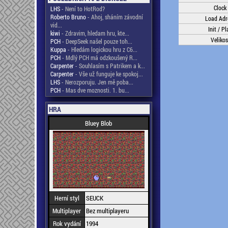
Clock
LHS
- Není to HotRod?
Roberto Bruno
- Ahoj, sháním závodní
Load Adr
vid...
Init / Pl
kiwi
- Zdravim, hledam hru, kte...
Velikos
PCH
- DeepSeek našel pouze toh...
Kuppa
- Hledám logickou hru z C6...
PCH
- Mdlý PCH má odzkoušený R...
Carpenter
- Souhlasím s Patrikem a k...
Carpenter
- Vše už funguje ke spokoj...
LHS
- Nerozporuju. Jen mě poba...
PCH
- Mas dve moznosti. 1. bu...
HRA
Bluey Blob
Herní styl
SEUCK
Multiplayer
Bez multiplayeru
Rok vydání
1994