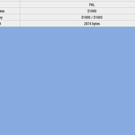
PAL
esa
$1000
ay
$1000 / $1003
t
2874 bytes