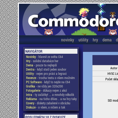
novinky
utility
hry
dema
d
NAVIGÁTOR
Novinky
- hlavně ze světa C64
Hry
- solidní databáze her
Dema
- pouze ta nejlepší
Autor
Dentra
- když stačí jeden soubor
Utility
- nejen pro práci a legraci
HVSC Li
Recenze
- trocha textu o všem možném
Počet skl
PC Software
- když to nejde na C64
Grafika
- ne vždy jen 320x200
Fotogalerie
- důkazy nejen z akcí
Intra
- ty začátky! ... a mnohdy několik
Reklama
- na ticho dňies .. a na hry taky
SID mod
Covery
- diskety zabalené v obrázku
Diskuze
- o všem, o ničem a tak
POSLEDNÍCH 10 Z DISKUZE