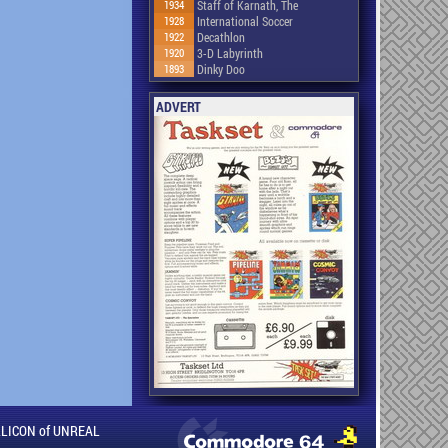
1934
Staff of Karnath, The
1928
International Soccer
1922
Decathlon
1920
3-D Labyrinth
1893
Dinky Doo
ADVERT
ILLICON of UNREAL