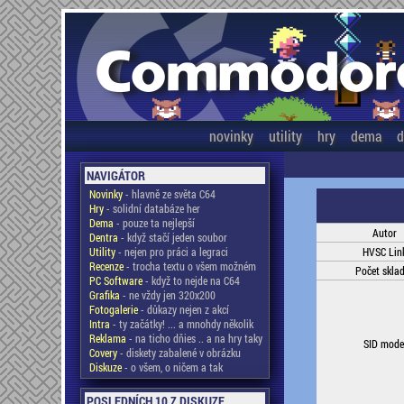
novinky
utility
hry
dema
d
NAVIGÁTOR
Novinky
- hlavně ze světa C64
Hry
- solidní databáze her
Dema
- pouze ta nejlepší
Autor
Dentra
- když stačí jeden soubor
Utility
- nejen pro práci a legraci
HVSC Lin
Recenze
- trocha textu o všem možném
Počet skla
PC Software
- když to nejde na C64
Grafika
- ne vždy jen 320x200
Fotogalerie
- důkazy nejen z akcí
Intra
- ty začátky! ... a mnohdy několik
Reklama
- na ticho dňies .. a na hry taky
SID mode
Covery
- diskety zabalené v obrázku
Diskuze
- o všem, o ničem a tak
POSLEDNÍCH 10 Z DISKUZE