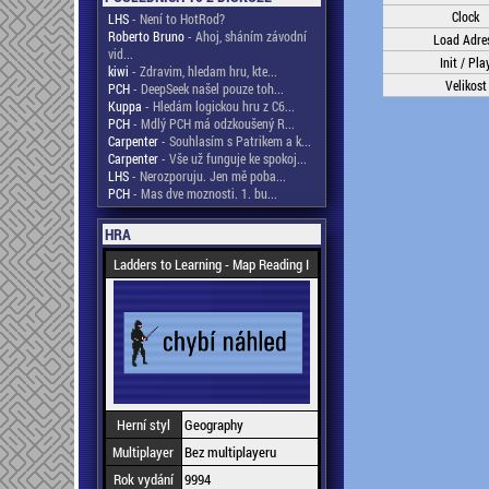
Clock
LHS
- Není to HotRod?
Roberto Bruno
- Ahoj, sháním závodní
Load Adre
vid...
Init / Pla
kiwi
- Zdravim, hledam hru, kte...
Velikost
PCH
- DeepSeek našel pouze toh...
Kuppa
- Hledám logickou hru z C6...
PCH
- Mdlý PCH má odzkoušený R...
Carpenter
- Souhlasím s Patrikem a k...
Carpenter
- Vše už funguje ke spokoj...
LHS
- Nerozporuju. Jen mě poba...
PCH
- Mas dve moznosti. 1. bu...
HRA
Ladders to Learning - Map Reading I
Herní styl
Geography
Multiplayer
Bez multiplayeru
Rok vydání
9994