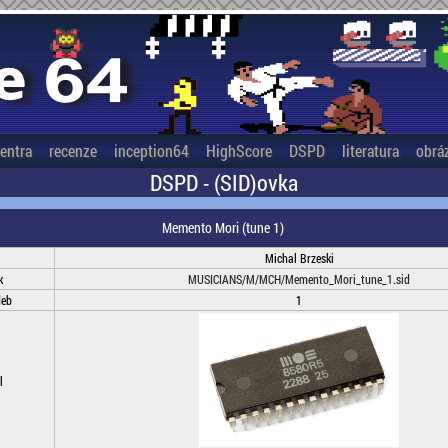
entra
recenze
inception64
HighScore
DSPD
literatura
obrá
DSPD - (SID)ovka
Memento Mori (tune 1)
Michal Brzeski
k
MUSICIANS/M/MCH/Memento_Mori_tune_1.sid
deb
1
l