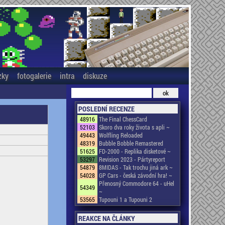
zky
fotogalerie
intra
diskuze
POSLEDNÍ RECENZE
48916
The Final ChessCard
52103
Skoro dva roky života s apli ~
49443
Wolfling Reloaded
48319
Bubble Bobble Remastered
51625
FD-2000 - Replika disketové ~
53297
Revision 2023 - Pártyreport
54879
8MIDAS - Tak trochu jiná ark ~
54028
GP Cars - česká závodní hra! ~
Přenosný Commodore 64 - uHel
54349
~
53565
Tupouni 1 a Tupouni 2
REAKCE NA ČLÁNKY