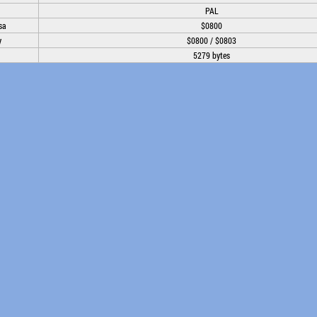
PAL
sa
$0800
y
$0800 / $0803
5279 bytes