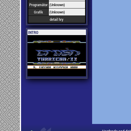
Programátor
(Unknown)
Grafik
(Unknown)
detail hry
INTRO