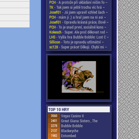
PCH
- A protože při ukládání ničím fo ~
TK
- Tak jsem si ještě trochu víc hrá ~
Josef01
- Já jsem upravil vzhled šach ~
PCH
- mám ji ;) a hral jsem na ni asi ~
Josef01
- Opravdu krásná práce, člově ~
PCH
- To je snad první, sociálně kons ~
Kokesch
- Super. Ale proč děkovat rod ~
LHS
- Vyšla hra Bubble Bobble: Lost C ~
Sillicon
- Toto je opravdu utlimátní ~
sc128
- Super práce! Děkuji. Chybí mi ~
TOP 10 HRY
3560
Vegas Casino II
2401
Great Giana Sisters , The
2278
Bubble Bobble
2137
Blackwyche
1982
Entombed