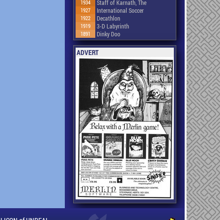
1934
Staff of Karnath, The
1927
International Soccer
1922
Decathlon
1919
3-D Labyrinth
1891
Dinky Doo
ADVERT