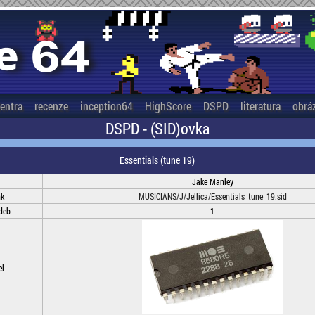
entra
recenze
inception64
HighScore
DSPD
literatura
obrá
DSPD - (SID)ovka
Essentials (tune 19)
Jake Manley
nk
MUSICIANS/J/Jellica/Essentials_tune_19.sid
deb
1
el