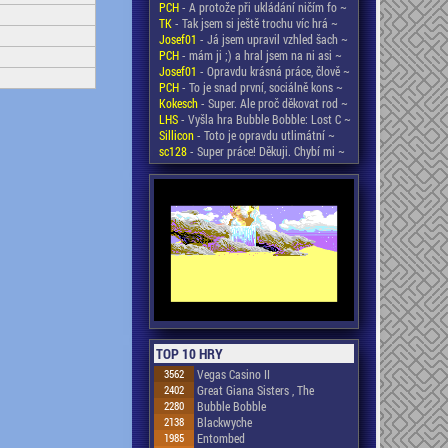
PCH
- A protože při ukládání ničím fo ~
TK
- Tak jsem si ještě trochu víc hrá ~
Josef01
- Já jsem upravil vzhled šach ~
PCH
- mám ji ;) a hral jsem na ni asi ~
Josef01
- Opravdu krásná práce, člově ~
PCH
- To je snad první, sociálně kons ~
Kokesch
- Super. Ale proč děkovat rod ~
LHS
- Vyšla hra Bubble Bobble: Lost C ~
Sillicon
- Toto je opravdu utlimátní ~
sc128
- Super práce! Děkuji. Chybí mi ~
TOP 10 HRY
3562
Vegas Casino II
2402
Great Giana Sisters , The
2280
Bubble Bobble
2138
Blackwyche
1985
Entombed