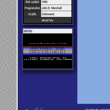
Rok vydání
1985
Programátor
John B. Marshall
Grafik
(Unknown)
detail hry
INTRO
Hardcode and dat