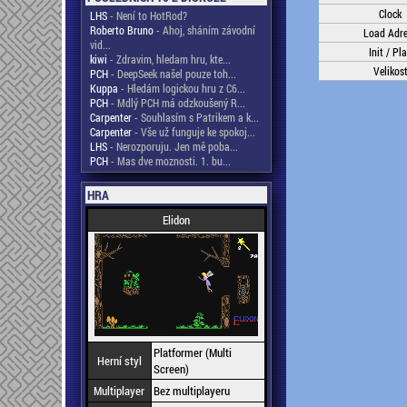
Clock
LHS
- Není to HotRod?
Roberto Bruno
- Ahoj, sháním závodní
Load Adr
vid...
Init / Pl
kiwi
- Zdravim, hledam hru, kte...
Velikos
PCH
- DeepSeek našel pouze toh...
Kuppa
- Hledám logickou hru z C6...
PCH
- Mdlý PCH má odzkoušený R...
Carpenter
- Souhlasím s Patrikem a k...
Carpenter
- Vše už funguje ke spokoj...
LHS
- Nerozporuju. Jen mě poba...
PCH
- Mas dve moznosti. 1. bu...
HRA
Elidon
Platformer (Multi
Herní styl
Screen)
Multiplayer
Bez multiplayeru