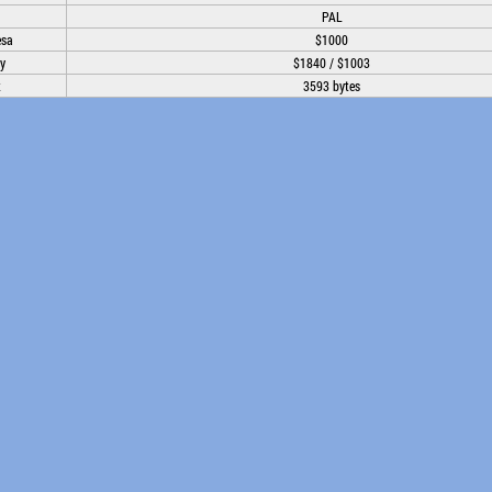
PAL
esa
$1000
ay
$1840 / $1003
t
3593 bytes