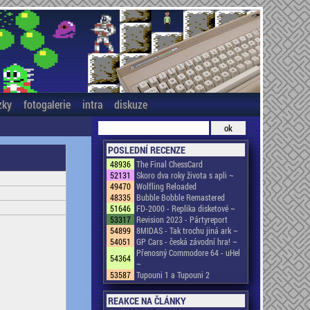
zky
fotogalerie
intra
diskuze
POSLEDNÍ RECENZE
48936
The Final ChessCard
52131
Skoro dva roky života s apli ~
49470
Wolfling Reloaded
48335
Bubble Bobble Remastered
51646
FD-2000 - Replika disketové ~
53317
Revision 2023 - Pártyreport
54899
8MIDAS - Tak trochu jiná ark ~
54051
GP Cars - česká závodní hra! ~
Přenosný Commodore 64 - uHel
54364
~
53587
Tupouni 1 a Tupouni 2
REAKCE NA ČLÁNKY