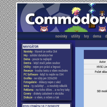
novinky
utility
hry
dema
d
NAVIGÁTOR
Novinky
- hlavně ze světa C64
Hry
- solidní databáze her
Dema
- pouze ta nejlepší
Autor
Dentra
- když stačí jeden soubor
Utility
- nejen pro práci a legraci
HVSC Li
Recenze
- trocha textu o všem možném
Počet skla
PC Software
- když to nejde na C64
Grafika
- ne vždy jen 320x200
Fotogalerie
- důkazy nejen z akcí
Intra
- ty začátky! ... a mnohdy několik
Reklama
- na ticho dňies .. a na hry taky
SID mod
Covery
- diskety zabalené v obrázku
Diskuze
- o všem, o ničem a tak
POSLEDNÍCH 10 Z DISKUZE