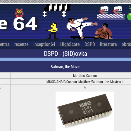
entra
recenze
inception64
HighScore
DSPD
literatura
obrá
DSPD - (SID)ovka
Batman, the Movie
Matthew Cannon
MUSICIANS/C/Cannon_Matthew/Batman_the_Movie.sid
b
9