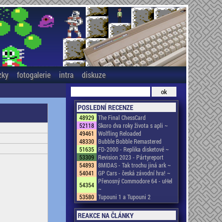
zky
fotogalerie
intra
diskuze
POSLEDNÍ RECENZE
48929
The Final ChessCard
52118
Skoro dva roky života s apli ~
49461
Wolfling Reloaded
48330
Bubble Bobble Remastered
51635
FD-2000 - Replika disketové ~
53309
Revision 2023 - Pártyreport
54893
8MIDAS - Tak trochu jiná ark ~
54041
GP Cars - česká závodní hra! ~
Přenosný Commodore 64 - uHel
54354
~
53580
Tupouni 1 a Tupouni 2
REAKCE NA ČLÁNKY