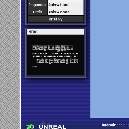
Programátor
Andrew Isaacs
Grafik
Andrew Isaacs
detail hry
INTRO
Hardcode and dat