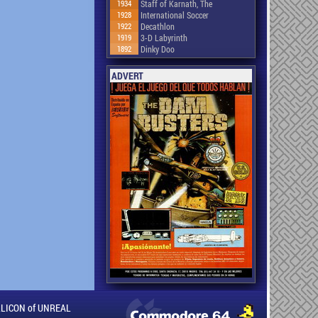
1934
Staff of Karnath, The
1928
International Soccer
1922
Decathlon
1919
3-D Labyrinth
1892
Dinky Doo
ADVERT
ILLICON of UNREAL