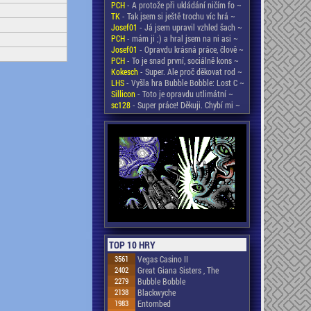
PCH
- A protože při ukládání ničím fo ~
TK
- Tak jsem si ještě trochu víc hrá ~
Josef01
- Já jsem upravil vzhled šach ~
PCH
- mám ji ;) a hral jsem na ni asi ~
Josef01
- Opravdu krásná práce, člově ~
PCH
- To je snad první, sociálně kons ~
Kokesch
- Super. Ale proč děkovat rod ~
LHS
- Vyšla hra Bubble Bobble: Lost C ~
Sillicon
- Toto je opravdu utlimátní ~
sc128
- Super práce! Děkuji. Chybí mi ~
TOP 10 HRY
3561
Vegas Casino II
2402
Great Giana Sisters , The
2279
Bubble Bobble
2138
Blackwyche
1983
Entombed