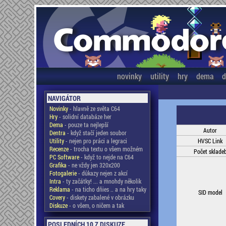
novinky
utility
hry
dema
d
NAVIGÁTOR
Novinky
- hlavně ze světa C64
Hry
- solidní databáze her
Dema
- pouze ta nejlepší
Autor
Dentra
- když stačí jeden soubor
Utility
- nejen pro práci a legraci
HVSC Link
Recenze
- trocha textu o všem možném
Počet sklade
PC Software
- když to nejde na C64
Grafika
- ne vždy jen 320x200
Fotogalerie
- důkazy nejen z akcí
Intra
- ty začátky! ... a mnohdy několik
Reklama
- na ticho dňies .. a na hry taky
SID model
Covery
- diskety zabalené v obrázku
Diskuze
- o všem, o ničem a tak
POSLEDNÍCH 10 Z DISKUZE