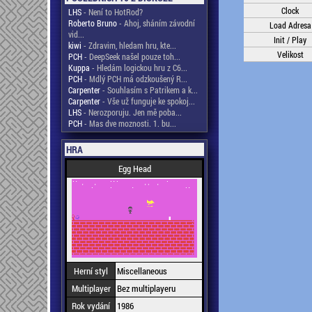
Clock
LHS
- Není to HotRod?
Roberto Bruno
- Ahoj, sháním závodní
Load Adresa
vid...
Init / Play
kiwi
- Zdravim, hledam hru, kte...
Velikost
PCH
- DeepSeek našel pouze toh...
Kuppa
- Hledám logickou hru z C6...
PCH
- Mdlý PCH má odzkoušený R...
Carpenter
- Souhlasím s Patrikem a k...
Carpenter
- Vše už funguje ke spokoj...
LHS
- Nerozporuju. Jen mě poba...
PCH
- Mas dve moznosti. 1. bu...
HRA
Egg Head
Herní styl
Miscellaneous
Multiplayer
Bez multiplayeru
Rok vydání
1986