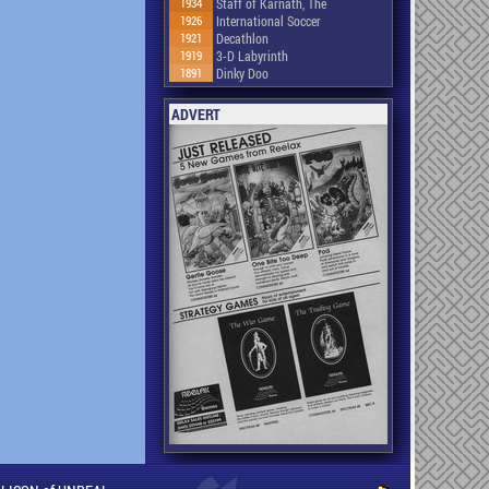
1934
Staff of Karnath, The
1926
International Soccer
1921
Decathlon
1919
3-D Labyrinth
1891
Dinky Doo
ADVERT