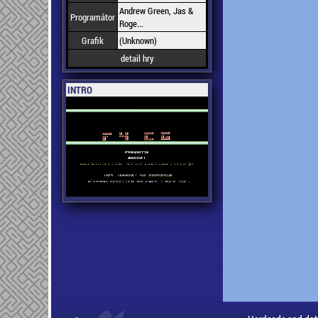
Andrew Green, Jas &
Programátor
Roge...
Grafik
(Unknown)
detail hry
INTRO