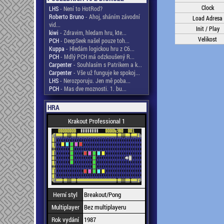
Clock
LHS
- Není to HotRod?
Roberto Bruno
- Ahoj, sháním závodní
Load Adresa
vid...
Init / Play
kiwi
- Zdravim, hledam hru, kte...
Velikost
PCH
- DeepSeek našel pouze toh...
Kuppa
- Hledám logickou hru z C6...
PCH
- Mdlý PCH má odzkoušený R...
Carpenter
- Souhlasím s Patrikem a k...
Carpenter
- Vše už funguje ke spokoj...
LHS
- Nerozporuju. Jen mě poba...
PCH
- Mas dve moznosti. 1. bu...
HRA
Krakout Professional 1
Herní styl
Breakout/Pong
Multiplayer
Bez multiplayeru
Rok vydání
1987