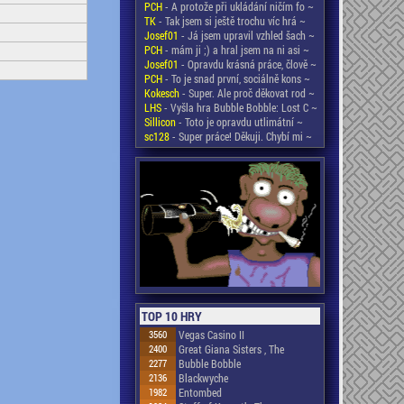
PCH
- A protože při ukládání ničím fo ~
TK
- Tak jsem si ještě trochu víc hrá ~
Josef01
- Já jsem upravil vzhled šach ~
PCH
- mám ji ;) a hral jsem na ni asi ~
Josef01
- Opravdu krásná práce, člově ~
PCH
- To je snad první, sociálně kons ~
Kokesch
- Super. Ale proč děkovat rod ~
LHS
- Vyšla hra Bubble Bobble: Lost C ~
Sillicon
- Toto je opravdu utlimátní ~
sc128
- Super práce! Děkuji. Chybí mi ~
TOP 10 HRY
3560
Vegas Casino II
2400
Great Giana Sisters , The
2277
Bubble Bobble
2136
Blackwyche
1982
Entombed