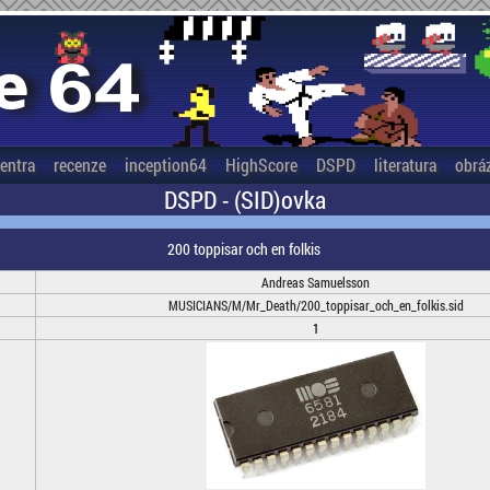
entra
recenze
inception64
HighScore
DSPD
literatura
obrá
DSPD - (SID)ovka
200 toppisar och en folkis
Andreas Samuelsson
MUSICIANS/M/Mr_Death/200_toppisar_och_en_folkis.sid
1