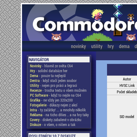
novinky
utility
hry
dema
d
NAVIGÁTOR
Novinky
- hlavně ze světa C64
Hry
- solidní databáze her
Dema
- pouze ta nejlepší
Autor
Dentra
- když stačí jeden soubor
Utility
- nejen pro práci a legraci
HVSC Link
Recenze
- trocha textu o všem možném
Počet skladeb
PC Software
- když to nejde na C64
Grafika
- ne vždy jen 320x200
Fotogalerie
- důkazy nejen z akcí
Intra
- ty začátky! ... a mnohdy několik
Reklama
- na ticho dňies .. a na hry taky
SID model
Covery
- diskety zabalené v obrázku
Diskuze
- o všem, o ničem a tak
POSLEDNÍCH 10 Z DISKUZE