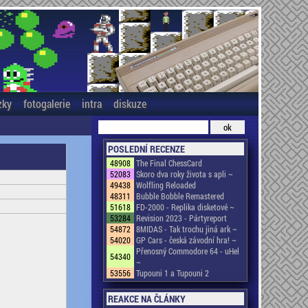
zky
fotogalerie
intra
diskuze
POSLEDNÍ RECENZE
48908
The Final ChessCard
52083
Skoro dva roky života s apli ~
49438
Wolfling Reloaded
48311
Bubble Bobble Remastered
51618
FD-2000 - Replika disketové ~
53284
Revision 2023 - Pártyreport
54872
8MIDAS - Tak trochu jiná ark ~
54020
GP Cars - česká závodní hra! ~
Přenosný Commodore 64 - uHel
54340
~
53556
Tupouni 1 a Tupouni 2
REAKCE NA ČLÁNKY