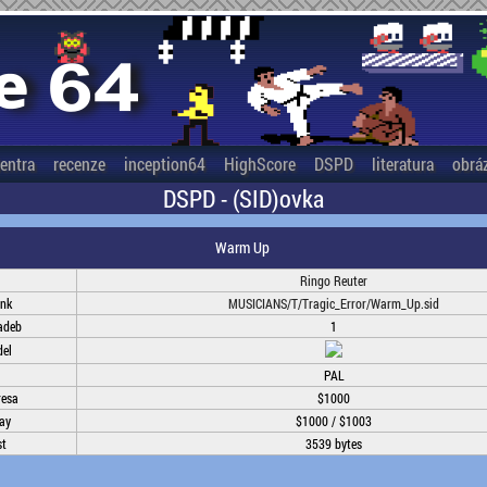
entra
recenze
inception64
HighScore
DSPD
literatura
obrá
DSPD - (SID)ovka
Warm Up
Ringo Reuter
ink
MUSICIANS/T/Tragic_Error/Warm_Up.sid
adeb
1
el
PAL
resa
$1000
lay
$1000 / $1003
st
3539 bytes