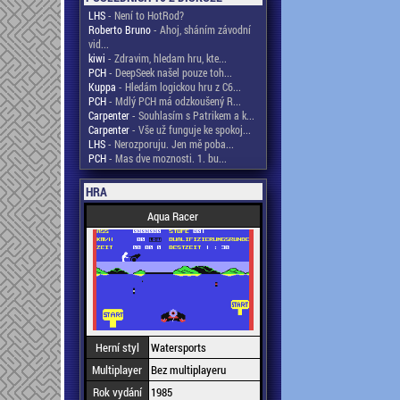
LHS
- Není to HotRod?
Roberto Bruno
- Ahoj, sháním závodní
vid...
kiwi
- Zdravim, hledam hru, kte...
PCH
- DeepSeek našel pouze toh...
Kuppa
- Hledám logickou hru z C6...
PCH
- Mdlý PCH má odzkoušený R...
Carpenter
- Souhlasím s Patrikem a k...
Carpenter
- Vše už funguje ke spokoj...
LHS
- Nerozporuju. Jen mě poba...
PCH
- Mas dve moznosti. 1. bu...
HRA
Aqua Racer
Herní styl
Watersports
Multiplayer
Bez multiplayeru
Rok vydání
1985