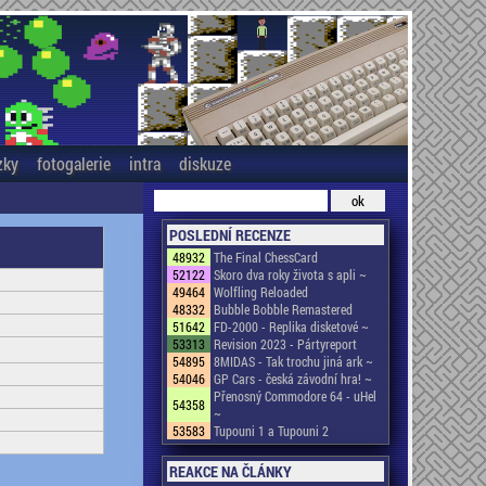
zky
fotogalerie
intra
diskuze
POSLEDNÍ RECENZE
48932
The Final ChessCard
52122
Skoro dva roky života s apli ~
49464
Wolfling Reloaded
48332
Bubble Bobble Remastered
51642
FD-2000 - Replika disketové ~
53313
Revision 2023 - Pártyreport
54895
8MIDAS - Tak trochu jiná ark ~
54046
GP Cars - česká závodní hra! ~
Přenosný Commodore 64 - uHel
54358
~
53583
Tupouni 1 a Tupouni 2
REAKCE NA ČLÁNKY