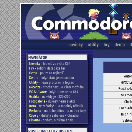
novinky
utility
hry
dema
d
NAVIGÁTOR
Novinky
- hlavně ze světa C64
Hry
- solidní databáze her
Dema
- pouze ta nejlepší
Autor
Dentra
- když stačí jeden soubor
Utility
- nejen pro práci a legraci
HVSC L
Recenze
- trocha textu o všem možném
Počet skl
PC Software
- když to nejde na C64
SID mod
Grafika
- ne vždy jen 320x200
Fotogalerie
- důkazy nejen z akcí
Clock
Intra
- ty začátky! ... a mnohdy několik
Load Ad
Reklama
- na ticho dňies .. a na hry taky
Init / P
Covery
- diskety zabalené v obrázku
Diskuze
- o všem, o ničem a tak
Veliko
POSLEDNÍCH 10 Z DISKUZE