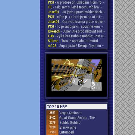
PCH
- A protože při ukládání ničím fo ~
TK
- Tak jsem si ještě trochu víc hrá ~
Josef01
- Já jsem upravil vzhled šach ~
PCH
- mám ji ;) a hral jsem na ni asi ~
Josef01
- Opravdu krásná práce, člově ~
PCH
- To je snad první, sociálně kons ~
Kokesch
- Super. Ale proč děkovat rod ~
LHS
- Vyšla hra Bubble Bobble: Lost C ~
Sillicon
- Toto je opravdu utlimátní ~
sc128
- Super práce! Děkuji. Chybí mi ~
TOP 10 HRY
3561
Vegas Casino II
2402
Great Giana Sisters , The
2279
Bubble Bobble
2138
Blackwyche
1983
Entombed