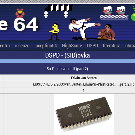
entra
recenze
inception64
HighScore
DSPD
literatura
obrá
DSPD - (SID)ovka
So-Phisticated III (part 2)
Edwin van Santen
MUSICIANS/0-9/20CC/van_Santen_Edwin/So-Phisticated_III_part_2.sid
1