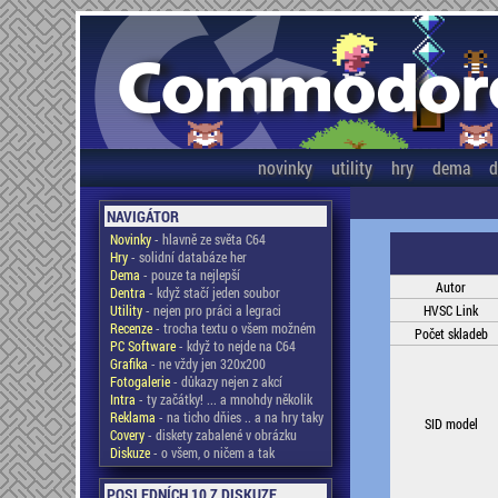
novinky
utility
hry
dema
d
NAVIGÁTOR
Novinky
- hlavně ze světa C64
Hry
- solidní databáze her
Dema
- pouze ta nejlepší
Autor
Dentra
- když stačí jeden soubor
Utility
- nejen pro práci a legraci
HVSC Link
Recenze
- trocha textu o všem možném
Počet skladeb
PC Software
- když to nejde na C64
Grafika
- ne vždy jen 320x200
Fotogalerie
- důkazy nejen z akcí
Intra
- ty začátky! ... a mnohdy několik
Reklama
- na ticho dňies .. a na hry taky
SID model
Covery
- diskety zabalené v obrázku
Diskuze
- o všem, o ničem a tak
POSLEDNÍCH 10 Z DISKUZE