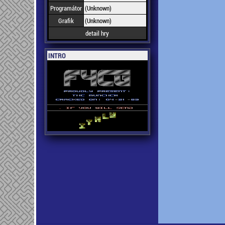
Programátor
(Unknown)
Grafik
(Unknown)
detail hry
INTRO