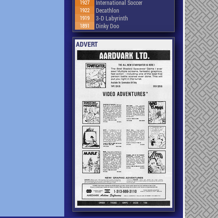
1927
International Soccer
1922
Decathlon
1919
3-D Labyrinth
1891
Dinky Doo
ADVERT