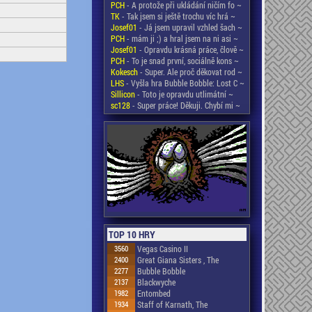
PCH
- A protože při ukládání ničím fo ~
TK
- Tak jsem si ještě trochu víc hrá ~
Josef01
- Já jsem upravil vzhled šach ~
PCH
- mám ji ;) a hral jsem na ni asi ~
Josef01
- Opravdu krásná práce, člově ~
PCH
- To je snad první, sociálně kons ~
Kokesch
- Super. Ale proč děkovat rod ~
LHS
- Vyšla hra Bubble Bobble: Lost C ~
Sillicon
- Toto je opravdu utlimátní ~
sc128
- Super práce! Děkuji. Chybí mi ~
TOP 10 HRY
3560
Vegas Casino II
2400
Great Giana Sisters , The
2277
Bubble Bobble
2137
Blackwyche
1982
Entombed
1934
Staff of Karnath, The