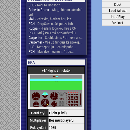
Clock
LHS
- Není to HotRod?
Roberto Bruno
- Ahoj, sháním závodní
Load Adresa
vid...
Init / Play
kiwi
- Zdravim, hledam hru, kte...
Velikost
PCH
- DeepSeek našel pouze toh...
Kuppa
- Hledám logickou hru z C6...
PCH
- Mdlý PCH má odzkoušený R...
Carpenter
- Souhlasím s Patrikem a k...
Carpenter
- Vše už funguje ke spokoj...
LHS
- Nerozporuju. Jen mě poba...
PCH
- Mas dve moznosti. 1. bu...
HRA
747 Flight Simulator
Herní styl
Flight (Civil)
Multiplayer
Bez multiplayeru
Rok vydání
1985