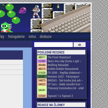
zky
fotogalerie
intra
diskuze
POSLEDNÍ RECENZE
48911
The Final ChessCard
52085
Skoro dva roky života s apli ~
49440
Wolfling Reloaded
48315
Bubble Bobble Remastered
51620
FD-2000 - Replika disketové ~
53287
Revision 2023 - Pártyreport
54875
8MIDAS - Tak trochu jiná ark ~
54022
GP Cars - česká závodní hra! ~
Přenosný Commodore 64 - uHel
54341
~
53560
Tupouni 1 a Tupouni 2
REAKCE NA ČLÁNKY