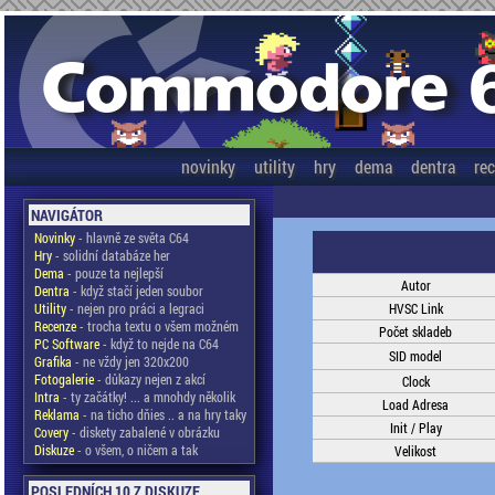
novinky
utility
hry
dema
dentra
re
NAVIGÁTOR
Novinky
- hlavně ze světa C64
Hry
- solidní databáze her
Dema
- pouze ta nejlepší
Autor
Dentra
- když stačí jeden soubor
Utility
- nejen pro práci a legraci
HVSC Link
Recenze
- trocha textu o všem možném
Počet skladeb
PC Software
- když to nejde na C64
SID model
Grafika
- ne vždy jen 320x200
Fotogalerie
- důkazy nejen z akcí
Clock
Intra
- ty začátky! ... a mnohdy několik
Load Adresa
Reklama
- na ticho dňies .. a na hry taky
Init / Play
Covery
- diskety zabalené v obrázku
Diskuze
- o všem, o ničem a tak
Velikost
POSLEDNÍCH 10 Z DISKUZE