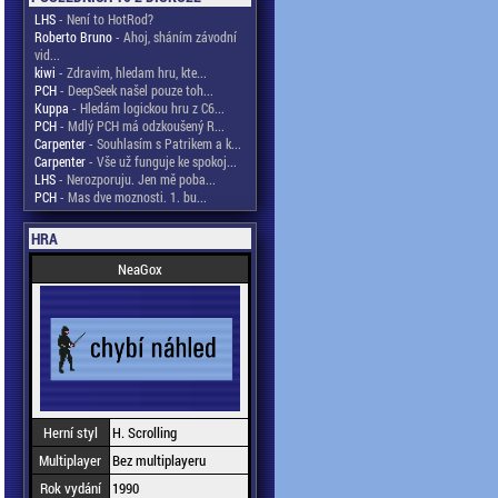
LHS
- Není to HotRod?
Roberto Bruno
- Ahoj, sháním závodní
vid...
kiwi
- Zdravim, hledam hru, kte...
PCH
- DeepSeek našel pouze toh...
Kuppa
- Hledám logickou hru z C6...
PCH
- Mdlý PCH má odzkoušený R...
Carpenter
- Souhlasím s Patrikem a k...
Carpenter
- Vše už funguje ke spokoj...
LHS
- Nerozporuju. Jen mě poba...
PCH
- Mas dve moznosti. 1. bu...
HRA
NeaGox
Herní styl
H. Scrolling
Multiplayer
Bez multiplayeru
Rok vydání
1990