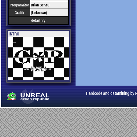
Programátor
Brian Schau
Grafik
(Unknown)
detail hry
INTRO
Hardcode and datamining by 