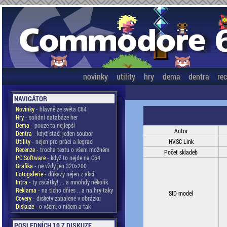
novinky
utility
hry
dema
dentra
re
NAVIGÁTOR
Novinky
- hlavně ze světa C64
Hry
- solidní databáze her
Dema
- pouze ta nejlepší
Autor
Dentra
- když stačí jeden soubor
Utility
- nejen pro práci a legraci
HVSC Link
Recenze
- trocha textu o všem možném
Počet skladeb
PC Software
- když to nejde na C64
Grafika
- ne vždy jen 320x200
Fotogalerie
- důkazy nejen z akcí
Intra
- ty začátky! ... a mnohdy několik
Reklama
- na ticho dňies .. a na hry taky
SID model
Covery
- diskety zabalené v obrázku
Diskuze
- o všem, o ničem a tak
POSLEDNÍCH 10 Z DISKUZE