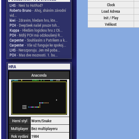
Clock
LHS
- Není to HotRod?
Roberto Bruno
- Ahoj, sháním závodní
Load Adresa
vid...
Init / Play
kiwi
- Zdravim, hledam hru, kte...
Velikost
PCH
- DeepSeek našel pouze toh...
Kuppa
- Hledám logickou hru z C6...
PCH
- Mdlý PCH má odzkoušený R...
Carpenter
- Souhlasím s Patrikem a k...
Carpenter
- Vše už funguje ke spokoj...
LHS
- Nerozporuju. Jen mě poba...
PCH
- Mas dve moznosti. 1. bu...
HRA
Anaconda
Herní styl
Worm/Snake
Multiplayer
Bez multiplayeru
Rok vydání
1984