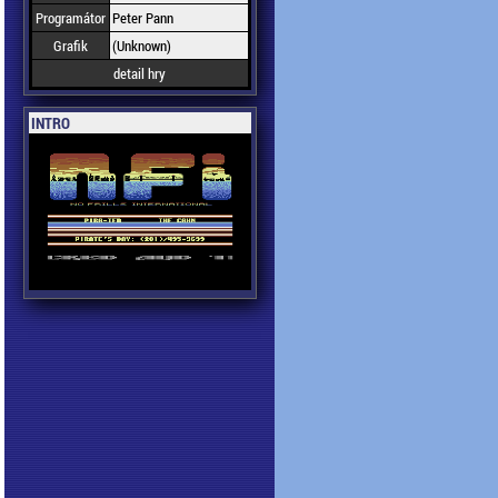
Programátor
Peter Pann
Grafik
(Unknown)
detail hry
INTRO