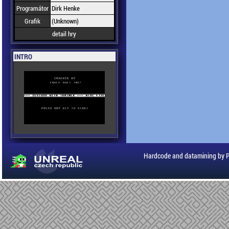
Programátor
Dirk Henke
Grafik
(Unknown)
detail hry
INTRO
Hardcode and datamining by 