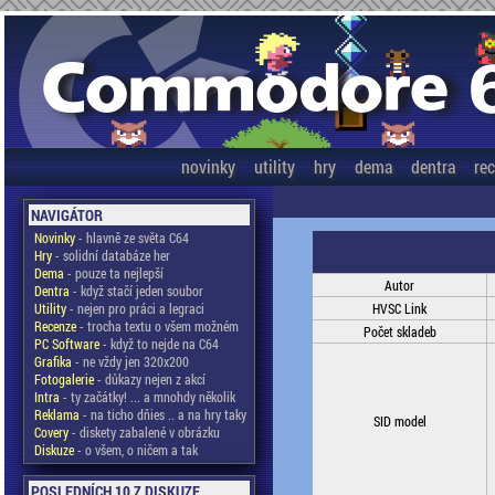
novinky
utility
hry
dema
dentra
re
NAVIGÁTOR
Novinky
- hlavně ze světa C64
Hry
- solidní databáze her
Dema
- pouze ta nejlepší
Autor
Dentra
- když stačí jeden soubor
Utility
- nejen pro práci a legraci
HVSC Link
Recenze
- trocha textu o všem možném
Počet skladeb
PC Software
- když to nejde na C64
Grafika
- ne vždy jen 320x200
Fotogalerie
- důkazy nejen z akcí
Intra
- ty začátky! ... a mnohdy několik
Reklama
- na ticho dňies .. a na hry taky
SID model
Covery
- diskety zabalené v obrázku
Diskuze
- o všem, o ničem a tak
POSLEDNÍCH 10 Z DISKUZE