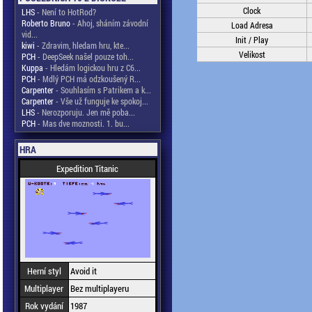
Clock
LHS
- Není to HotRod?
Roberto Bruno
- Ahoj, sháním závodní
Load Adresa
vid...
Init / Play
kiwi
- Zdravim, hledam hru, kte...
Velikost
PCH
- DeepSeek našel pouze toh...
Kuppa
- Hledám logickou hru z C6...
PCH
- Mdlý PCH má odzkoušený R...
Carpenter
- Souhlasím s Patrikem a k...
Carpenter
- Vše už funguje ke spokoj...
LHS
- Nerozporuju. Jen mě poba...
PCH
- Mas dve moznosti. 1. bu...
HRA
Expedition Titanic
Herní styl
Avoid it
Multiplayer
Bez multiplayeru
Rok vydání
1987