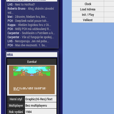
Clock
LHS
- Není to HotRod?
Roberto Bruno
- Ahoj, sháním závodní
Load Adresa
vid...
Init / Play
kiwi
- Zdravim, hledam hru, kte...
Velikost
PCH
- DeepSeek našel pouze toh...
Kuppa
- Hledám logickou hru z C6...
PCH
- Mdlý PCH má odzkoušený R...
Carpenter
- Souhlasím s Patrikem a k...
Carpenter
- Vše už funguje ke spokoj...
LHS
- Nerozporuju. Jen mě poba...
PCH
- Mas dve moznosti. 1. bu...
HRA
Eureka!
Herní styl
Graphic(Hi-Res)/Text
Multiplayer
Bez multiplayeru
Rok vydání
1984