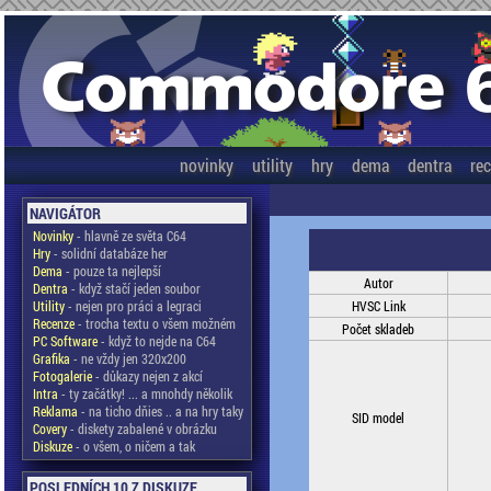
novinky
utility
hry
dema
dentra
re
NAVIGÁTOR
Novinky
- hlavně ze světa C64
Hry
- solidní databáze her
Dema
- pouze ta nejlepší
Autor
Dentra
- když stačí jeden soubor
Utility
- nejen pro práci a legraci
HVSC Link
Recenze
- trocha textu o všem možném
Počet skladeb
PC Software
- když to nejde na C64
Grafika
- ne vždy jen 320x200
Fotogalerie
- důkazy nejen z akcí
Intra
- ty začátky! ... a mnohdy několik
Reklama
- na ticho dňies .. a na hry taky
SID model
Covery
- diskety zabalené v obrázku
Diskuze
- o všem, o ničem a tak
POSLEDNÍCH 10 Z DISKUZE