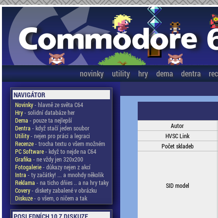
novinky
utility
hry
dema
dentra
re
NAVIGÁTOR
Novinky
- hlavně ze světa C64
Hry
- solidní databáze her
Dema
- pouze ta nejlepší
Autor
Dentra
- když stačí jeden soubor
Utility
- nejen pro práci a legraci
HVSC Link
Recenze
- trocha textu o všem možném
Počet skladeb
PC Software
- když to nejde na C64
Grafika
- ne vždy jen 320x200
Fotogalerie
- důkazy nejen z akcí
Intra
- ty začátky! ... a mnohdy několik
Reklama
- na ticho dňies .. a na hry taky
SID model
Covery
- diskety zabalené v obrázku
Diskuze
- o všem, o ničem a tak
POSLEDNÍCH 10 Z DISKUZE