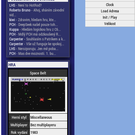
Clock
LHS
- Není to HotRod?
Roberto Bruno
- Ahoj, sháním závodní
Load Adresa
vid...
Init / Play
kiwi
- Zdravim, hledam hru, kte...
Velikost
PCH
- DeepSeek našel pouze toh...
Kuppa
- Hledám logickou hru z C6...
PCH
- Mdlý PCH má odzkoušený R...
Carpenter
- Souhlasím s Patrikem a k...
Carpenter
- Vše už funguje ke spokoj...
LHS
- Nerozporuju. Jen mě poba...
PCH
- Mas dve moznosti. 1. bu...
HRA
Space Belt
Herní styl
Miscellaneous
Multiplayer
Bez multiplayeru
Rok vydání
1983