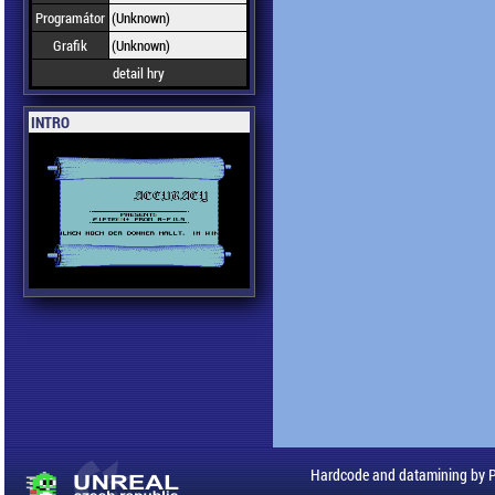
Programátor
(Unknown)
Grafik
(Unknown)
detail hry
INTRO
Hardcode and datamining by 