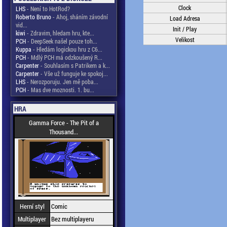
Clock
LHS
- Není to HotRod?
Roberto Bruno
- Ahoj, sháním závodní
Load Adresa
vid...
Init / Play
kiwi
- Zdravim, hledam hru, kte...
Velikost
PCH
- DeepSeek našel pouze toh...
Kuppa
- Hledám logickou hru z C6...
PCH
- Mdlý PCH má odzkoušený R...
Carpenter
- Souhlasím s Patrikem a k...
Carpenter
- Vše už funguje ke spokoj...
LHS
- Nerozporuju. Jen mě poba...
PCH
- Mas dve moznosti. 1. bu...
HRA
Gamma Force - The Pit of a
Thousand...
Herní styl
Comic
Multiplayer
Bez multiplayeru