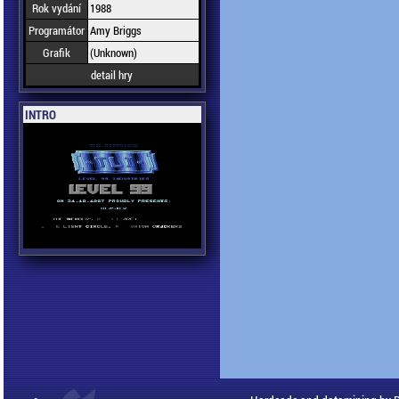
Rok vydání
1988
Programátor
Amy Briggs
Grafik
(Unknown)
detail hry
INTRO