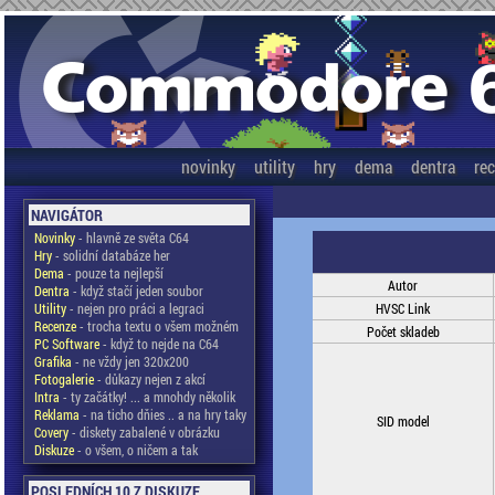
novinky
utility
hry
dema
dentra
re
NAVIGÁTOR
Novinky
- hlavně ze světa C64
Hry
- solidní databáze her
Dema
- pouze ta nejlepší
Autor
Dentra
- když stačí jeden soubor
Utility
- nejen pro práci a legraci
HVSC Link
Recenze
- trocha textu o všem možném
Počet skladeb
PC Software
- když to nejde na C64
Grafika
- ne vždy jen 320x200
Fotogalerie
- důkazy nejen z akcí
Intra
- ty začátky! ... a mnohdy několik
Reklama
- na ticho dňies .. a na hry taky
SID model
Covery
- diskety zabalené v obrázku
Diskuze
- o všem, o ničem a tak
POSLEDNÍCH 10 Z DISKUZE