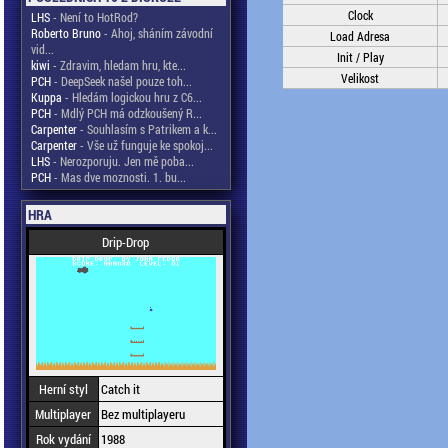
Clock
LHS
- Není to HotRod?
Roberto Bruno
- Ahoj, sháním závodní
Load Adresa
vid...
Init / Play
kiwi
- Zdravim, hledam hru, kte...
Velikost
PCH
- DeepSeek našel pouze toh...
Kuppa
- Hledám logickou hru z C6...
PCH
- Mdlý PCH má odzkoušený R...
Carpenter
- Souhlasím s Patrikem a k...
Carpenter
- Vše už funguje ke spokoj...
LHS
- Nerozporuju. Jen mě poba...
PCH
- Mas dve moznosti. 1. bu...
HRA
Drip-Drop
Herní styl
Catch it
Multiplayer
Bez multiplayeru
Rok vydání
1988