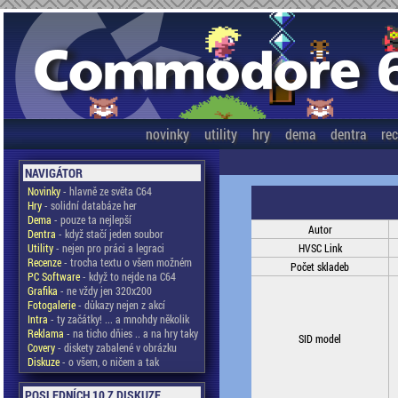
novinky
utility
hry
dema
dentra
re
NAVIGÁTOR
Novinky
- hlavně ze světa C64
Hry
- solidní databáze her
Dema
- pouze ta nejlepší
Autor
Dentra
- když stačí jeden soubor
Utility
- nejen pro práci a legraci
HVSC Link
Recenze
- trocha textu o všem možném
Počet skladeb
PC Software
- když to nejde na C64
Grafika
- ne vždy jen 320x200
Fotogalerie
- důkazy nejen z akcí
Intra
- ty začátky! ... a mnohdy několik
Reklama
- na ticho dňies .. a na hry taky
SID model
Covery
- diskety zabalené v obrázku
Diskuze
- o všem, o ničem a tak
POSLEDNÍCH 10 Z DISKUZE