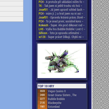
PCH
- A protože při ukládání ničím fo ~
TK
- Tak jsem si ještě trochu víc hrá ~
Josef01
- Já jsem upravil vzhled šach ~
PCH
- mám ji ;) a hral jsem na ni asi ~
Josef01
- Opravdu krásná práce, člově ~
PCH
- To je snad první, sociálně kons ~
Kokesch
- Super. Ale proč děkovat rod ~
LHS
- Vyšla hra Bubble Bobble: Lost C ~
Sillicon
- Toto je opravdu utlimátní ~
sc128
- Super práce! Děkuji. Chybí mi ~
TOP 10 HRY
3559
Vegas Casino II
2400
Great Giana Sisters , The
2277
Bubble Bobble
2135
Blackwyche
1981
Entombed