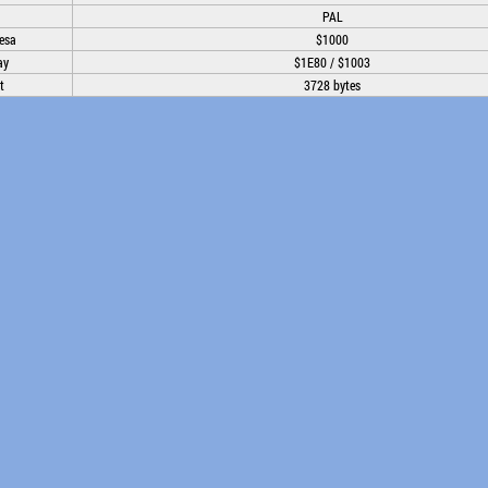
PAL
esa
$1000
ay
$1E80 / $1003
t
3728 bytes