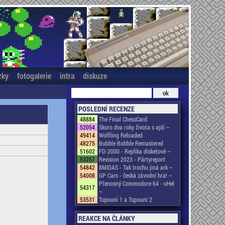
zky
fotogalerie
intra
diskuze
POSLEDNÍ RECENZE
48884
The Final ChessCard
52054
Skoro dva roky života s apli ~
49414
Wolfling Reloaded
48275
Bubble Bobble Remastered
51602
FD-2000 - Replika disketové ~
53257
Revision 2023 - Pártyreport
54842
8MIDAS - Tak trochu jiná ark ~
54008
GP Cars - česká závodní hra! ~
Přenosný Commodore 64 - uHel
54317
~
53531
Tupouni 1 a Tupouni 2
REAKCE NA ČLÁNKY