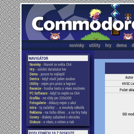
novinky
utility
hry
dema
d
NAVIGÁTOR
Novinky
- hlavně ze světa C64
Hry
- solidní databáze her
Dema
- pouze ta nejlepší
Autor
Dentra
- když stačí jeden soubor
Utility
- nejen pro práci a legraci
HVSC Li
Recenze
- trocha textu o všem možném
Počet skl
PC Software
- když to nejde na C64
Grafika
- ne vždy jen 320x200
Fotogalerie
- důkazy nejen z akcí
Intra
- ty začátky! ... a mnohdy několik
Reklama
- na ticho dňies .. a na hry taky
SID mod
Covery
- diskety zabalené v obrázku
Diskuze
- o všem, o ničem a tak
POSLEDNÍCH 10 Z DISKUZE