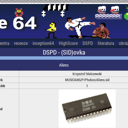
entra
recenze
inception64
HighScore
DSPD
literatura
obrá
DSPD - (SID)ovka
Aliens
Krzysztof Malczewski
nk
MUSICIANS/P/Phobos/Aliens.sid
adeb
1
el