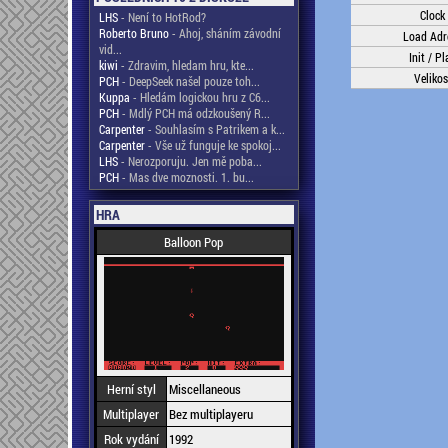
Clock
LHS
- Není to HotRod?
Roberto Bruno
- Ahoj, sháním závodní
Load Adr
vid...
Init / Pl
kiwi
- Zdravim, hledam hru, kte...
Velikos
PCH
- DeepSeek našel pouze toh...
Kuppa
- Hledám logickou hru z C6...
PCH
- Mdlý PCH má odzkoušený R...
Carpenter
- Souhlasím s Patrikem a k...
Carpenter
- Vše už funguje ke spokoj...
LHS
- Nerozporuju. Jen mě poba...
PCH
- Mas dve moznosti. 1. bu...
HRA
Balloon Pop
Herní styl
Miscellaneous
Multiplayer
Bez multiplayeru
Rok vydání
1992