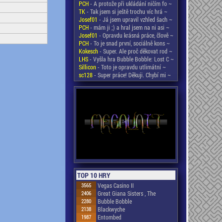
PCH
- A protože při ukládání ničím fo ~
TK
- Tak jsem si ještě trochu víc hrá ~
Josef01
- Já jsem upravil vzhled šach ~
PCH
- mám ji ;) a hral jsem na ni asi ~
Josef01
- Opravdu krásná práce, člově ~
PCH
- To je snad první, sociálně kons ~
Kokesch
- Super. Ale proč děkovat rod ~
LHS
- Vyšla hra Bubble Bobble: Lost C ~
Sillicon
- Toto je opravdu utlimátní ~
sc128
- Super práce! Děkuji. Chybí mi ~
TOP 10 HRY
3565
Vegas Casino II
2406
Great Giana Sisters , The
2280
Bubble Bobble
2138
Blackwyche
1987
Entombed