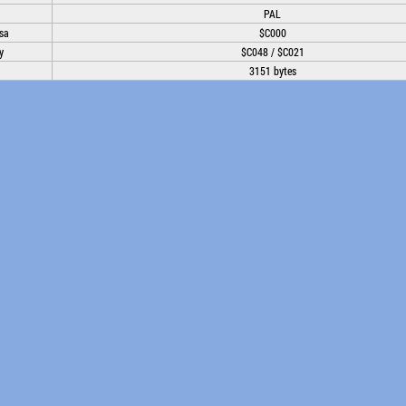
PAL
sa
$C000
y
$C048 / $C021
3151 bytes