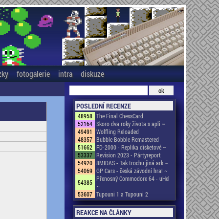
zky
fotogalerie
intra
diskuze
POSLEDNÍ RECENZE
48958
The Final ChessCard
52164
Skoro dva roky života s apli ~
49491
Wolfling Reloaded
48357
Bubble Bobble Remastered
51662
FD-2000 - Replika disketové ~
53337
Revision 2023 - Pártyreport
54920
8MIDAS - Tak trochu jiná ark ~
54069
GP Cars - česká závodní hra! ~
Přenosný Commodore 64 - uHel
54385
~
53607
Tupouni 1 a Tupouni 2
REAKCE NA ČLÁNKY