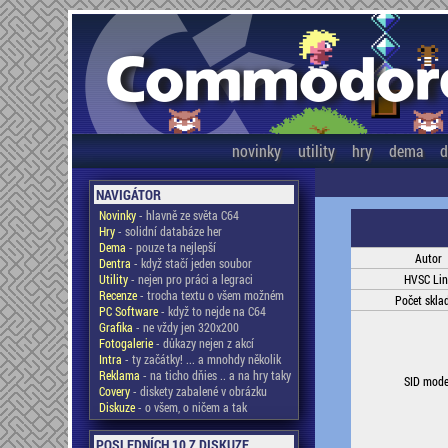
novinky
utility
hry
dema
d
NAVIGÁTOR
Novinky
- hlavně ze světa C64
Hry
- solidní databáze her
Dema
- pouze ta nejlepší
Autor
Dentra
- když stačí jeden soubor
Utility
- nejen pro práci a legraci
HVSC Lin
Recenze
- trocha textu o všem možném
Počet skla
PC Software
- když to nejde na C64
Grafika
- ne vždy jen 320x200
Fotogalerie
- důkazy nejen z akcí
Intra
- ty začátky! ... a mnohdy několik
Reklama
- na ticho dňies .. a na hry taky
SID mode
Covery
- diskety zabalené v obrázku
Diskuze
- o všem, o ničem a tak
POSLEDNÍCH 10 Z DISKUZE