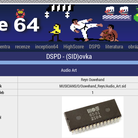
entra
recenze
inception64
HighScore
DSPD
literatura
obrá
DSPD - (SID)ovka
Audio Art
Reyn Ouwehand
k
MUSICIANS/O/Ouwehand_Reyn/Audio_Art.sid
deb
1
l