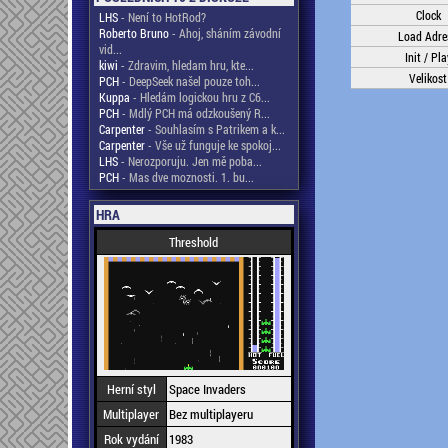
Clock
LHS
- Není to HotRod?
Roberto Bruno
- Ahoj, sháním závodní
Load Adre
vid...
Init / Pla
kiwi
- Zdravim, hledam hru, kte...
Velikost
PCH
- DeepSeek našel pouze toh...
Kuppa
- Hledám logickou hru z C6...
PCH
- Mdlý PCH má odzkoušený R...
Carpenter
- Souhlasím s Patrikem a k...
Carpenter
- Vše už funguje ke spokoj...
LHS
- Nerozporuju. Jen mě poba...
PCH
- Mas dve moznosti. 1. bu...
HRA
Threshold
Herní styl
Space Invaders
Multiplayer
Bez multiplayeru
Rok vydání
1983