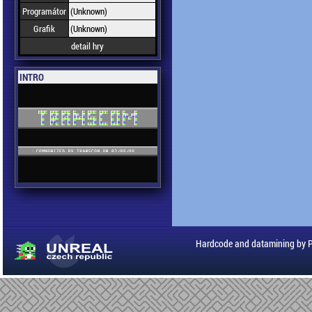
Programátor
(Unknown)
Grafik
(Unknown)
detail hry
INTRO
Hardcode and datamining by 