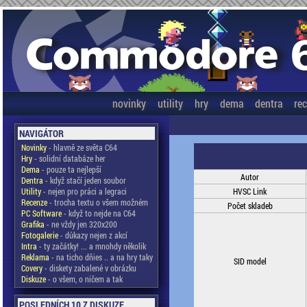
novinky
utility
hry
dema
dentra
re
NAVIGÁTOR
Novinky
- hlavně ze světa C64
Hry
- solidní databáze her
Dema
- pouze ta nejlepší
Autor
Dentra
- když stačí jeden soubor
Utility
- nejen pro práci a legraci
HVSC Link
Recenze
- trocha textu o všem možném
Počet skladeb
PC Software
- když to nejde na C64
Grafika
- ne vždy jen 320x200
Fotogalerie
- důkazy nejen z akcí
Intra
- ty začátky! ... a mnohdy několik
Reklama
- na ticho dňies .. a na hry taky
SID model
Covery
- diskety zabalené v obrázku
Diskuze
- o všem, o ničem a tak
POSLEDNÍCH 10 Z DISKUZE