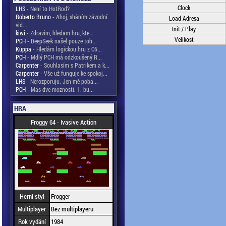
Clock
LHS
- Není to HotRod?
Roberto Bruno
- Ahoj, sháním závodní
Load Adresa
vid...
Init / Play
kiwi
- Zdravim, hledam hru, kte...
Velikost
PCH
- DeepSeek našel pouze toh...
Kuppa
- Hledám logickou hru z C6...
PCH
- Mdlý PCH má odzkoušený R...
Carpenter
- Souhlasím s Patrikem a k...
Carpenter
- Vše už funguje ke spokoj...
LHS
- Nerozporuju. Jen mě poba...
PCH
- Mas dve moznosti. 1. bu...
HRA
Froggy 64 - Ivasive Action
Herní styl
Frogger
Multiplayer
Bez multiplayeru
Rok vydání
1984