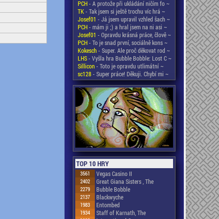
PCH
- A protože při ukládání ničím fo ~
TK
- Tak jsem si ještě trochu víc hrá ~
Josef01
- Já jsem upravil vzhled šach ~
PCH
- mám ji ;) a hral jsem na ni asi ~
Josef01
- Opravdu krásná práce, člově ~
PCH
- To je snad první, sociálně kons ~
Kokesch
- Super. Ale proč děkovat rod ~
LHS
- Vyšla hra Bubble Bobble: Lost C ~
Sillicon
- Toto je opravdu utlimátní ~
sc128
- Super práce! Děkuji. Chybí mi ~
TOP 10 HRY
3561
Vegas Casino II
2402
Great Giana Sisters , The
2279
Bubble Bobble
2137
Blackwyche
1983
Entombed
1934
Staff of Karnath, The