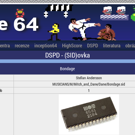
entra
recenze
inception64
HighScore
DSPD
literatura
obrá
DSPD - (SID)ovka
Bondage
Stellan Andersson
MUSICIANS/M/Mitch_and_Dane/Dane/Bondage.sid
eb
1