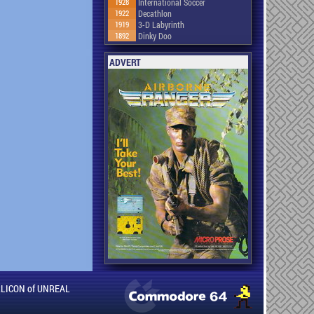
1928
International Soccer
1922
Decathlon
1919
3-D Labyrinth
1892
Dinky Doo
ADVERT
ILLICON of UNREAL