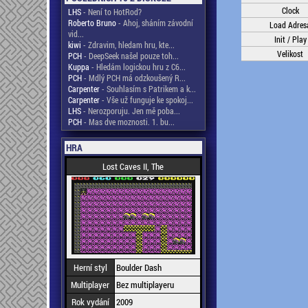
Clock
LHS
- Není to HotRod?
Roberto Bruno
- Ahoj, sháním závodní
Load Adres
vid...
Init / Play
kiwi
- Zdravim, hledam hru, kte...
Velikost
PCH
- DeepSeek našel pouze toh...
Kuppa
- Hledám logickou hru z C6...
PCH
- Mdlý PCH má odzkoušený R...
Carpenter
- Souhlasím s Patrikem a k...
Carpenter
- Vše už funguje ke spokoj...
LHS
- Nerozporuju. Jen mě poba...
PCH
- Mas dve moznosti. 1. bu...
HRA
Lost Caves II, The
Herní styl
Boulder Dash
Multiplayer
Bez multiplayeru
Rok vydání
2009