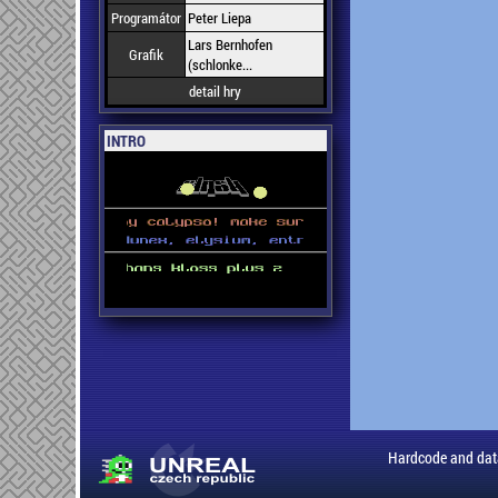
Programátor
Peter Liepa
Lars Bernhofen
Grafik
(schlonke...
detail hry
INTRO
Hardcode and dat