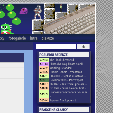
zky
fotogalerie
intra
diskuze
POSLEDNÍ RECENZE
48923
The Final ChessCard
52113
Skoro dva roky života s apli ~
49452
Wolfling Reloaded
48325
Bubble Bobble Remastered
51631
FD-2000 - Replika disketové ~
53307
Revision 2023 - Pártyreport
54887
8MIDAS - Tak trochu jiná ark ~
54038
GP Cars - česká závodní hra! ~
Přenosný Commodore 64 - uHel
54353
~
53574
Tupouni 1 a Tupouni 2
REAKCE NA ČLÁNKY