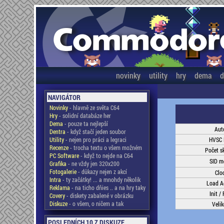
novinky
utility
hry
dema
d
NAVIGÁTOR
Novinky
- hlavně ze světa C64
Hry
- solidní databáze her
Dema
- pouze ta nejlepší
Aut
Dentra
- když stačí jeden soubor
Utility
- nejen pro práci a legraci
HVSC 
Recenze
- trocha textu o všem možném
Počet s
PC Software
- když to nejde na C64
SID m
Grafika
- ne vždy jen 320x200
Fotogalerie
- důkazy nejen z akcí
Clo
Intra
- ty začátky! ... a mnohdy několik
Load A
Reklama
- na ticho dňies .. a na hry taky
Init /
Covery
- diskety zabalené v obrázku
Diskuze
- o všem, o ničem a tak
Velik
POSLEDNÍCH 10 Z DISKUZE