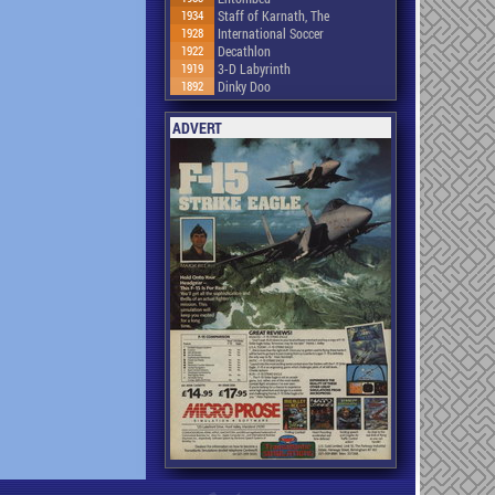
1934
Staff of Karnath, The
1928
International Soccer
1922
Decathlon
1919
3-D Labyrinth
1892
Dinky Doo
ADVERT