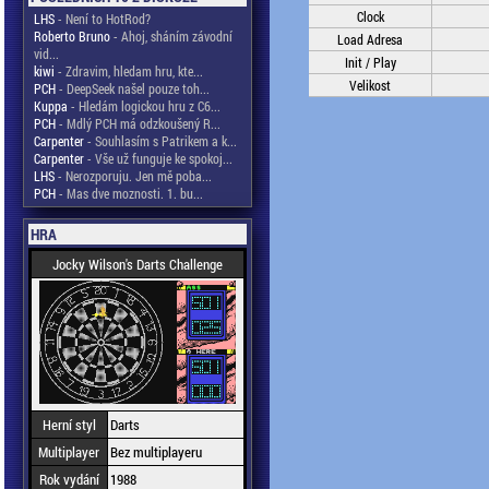
Clock
LHS
- Není to HotRod?
Roberto Bruno
- Ahoj, sháním závodní
Load Adresa
vid...
Init / Play
kiwi
- Zdravim, hledam hru, kte...
Velikost
PCH
- DeepSeek našel pouze toh...
Kuppa
- Hledám logickou hru z C6...
PCH
- Mdlý PCH má odzkoušený R...
Carpenter
- Souhlasím s Patrikem a k...
Carpenter
- Vše už funguje ke spokoj...
LHS
- Nerozporuju. Jen mě poba...
PCH
- Mas dve moznosti. 1. bu...
HRA
Jocky Wilson's Darts Challenge
Herní styl
Darts
Multiplayer
Bez multiplayeru
Rok vydání
1988