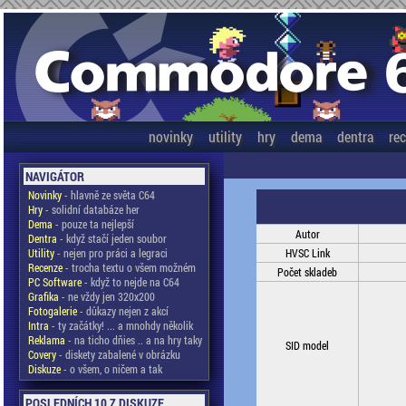
novinky
utility
hry
dema
dentra
re
NAVIGÁTOR
Novinky
- hlavně ze světa C64
Hry
- solidní databáze her
Dema
- pouze ta nejlepší
Autor
Dentra
- když stačí jeden soubor
Utility
- nejen pro práci a legraci
HVSC Link
Recenze
- trocha textu o všem možném
Počet skladeb
PC Software
- když to nejde na C64
Grafika
- ne vždy jen 320x200
Fotogalerie
- důkazy nejen z akcí
Intra
- ty začátky! ... a mnohdy několik
Reklama
- na ticho dňies .. a na hry taky
SID model
Covery
- diskety zabalené v obrázku
Diskuze
- o všem, o ničem a tak
POSLEDNÍCH 10 Z DISKUZE