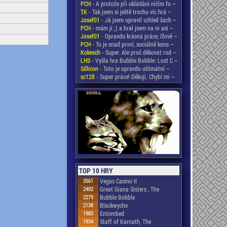
PCH
- A protože při ukládání ničím fo ~
TK
- Tak jsem si ještě trochu víc hrá ~
Josef01
- Já jsem upravil vzhled šach ~
PCH
- mám ji ;) a hral jsem na ni asi ~
Josef01
- Opravdu krásná práce, člově ~
PCH
- To je snad první, sociálně kons ~
Kokesch
- Super. Ale proč děkovat rod ~
LHS
- Vyšla hra Bubble Bobble: Lost C ~
Sillicon
- Toto je opravdu utlimátní ~
sc128
- Super práce! Děkuji. Chybí mi ~
TOP 10 HRY
3561
Vegas Casino II
2402
Great Giana Sisters , The
2279
Bubble Bobble
2138
Blackwyche
1983
Entombed
1934
Staff of Karnath, The