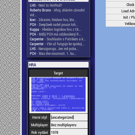
Clock
LHS
- Není to HotRod?
Roberto Bruno
- Ahoj, sháním závodní
Load Adr
vid...
Init / Pl
kiwi
- Zdravim, hledam hru, kte...
Velikos
PCH
- DeepSeek našel pouze toh...
Kuppa
- Hledám logickou hru z C6...
PCH
- Mdlý PCH má odzkoušený R...
Carpenter
- Souhlasím s Patrikem a k...
Carpenter
- Vše už funguje ke spokoj...
LHS
- Nerozporuju. Jen mě poba...
PCH
- Mas dve moznosti. 1. bu...
HRA
Target
Herní styl
[uncategorized]
Multiplayer
Bez multiplayeru
Rok vydání
1978