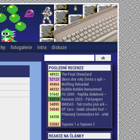
zky
fotogalerie
intra
diskuze
POSLEDNÍ RECENZE
48932
The Final ChessCard
52123
Skoro dva roky života s apli ~
49464
Wolfling Reloaded
48332
Bubble Bobble Remastered
51642
FD-2000 - Replika disketové ~
53314
Revision 2023 - Pártyreport
54895
8MIDAS - Tak trochu jiná ark ~
54046
GP Cars - česká závodní hra! ~
Přenosný Commodore 64 - uHel
54358
~
53583
Tupouni 1 a Tupouni 2
REAKCE NA ČLÁNKY