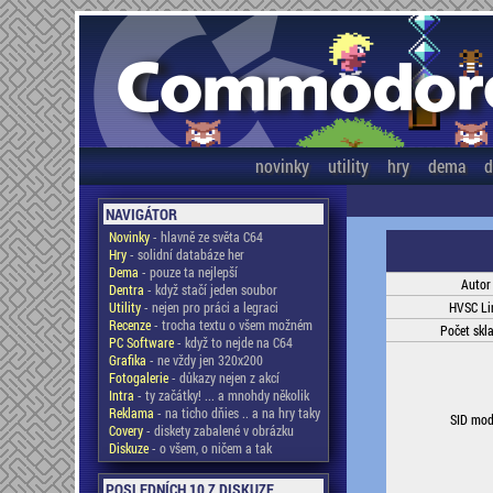
novinky
utility
hry
dema
d
NAVIGÁTOR
Novinky
- hlavně ze světa C64
Hry
- solidní databáze her
Dema
- pouze ta nejlepší
Autor
Dentra
- když stačí jeden soubor
Utility
- nejen pro práci a legraci
HVSC Li
Recenze
- trocha textu o všem možném
Počet skl
PC Software
- když to nejde na C64
Grafika
- ne vždy jen 320x200
Fotogalerie
- důkazy nejen z akcí
Intra
- ty začátky! ... a mnohdy několik
Reklama
- na ticho dňies .. a na hry taky
SID mod
Covery
- diskety zabalené v obrázku
Diskuze
- o všem, o ničem a tak
POSLEDNÍCH 10 Z DISKUZE