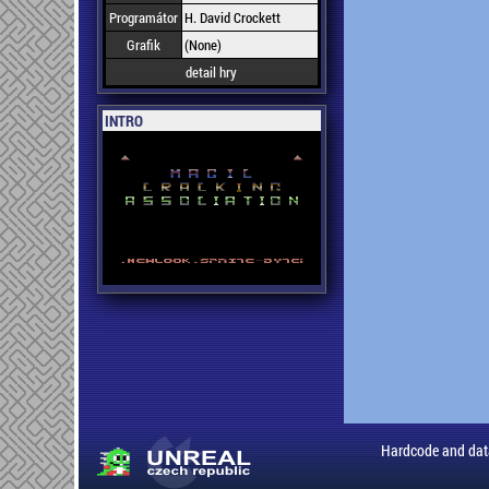
Programátor
H. David Crockett
Grafik
(None)
detail hry
INTRO
Hardcode and dat