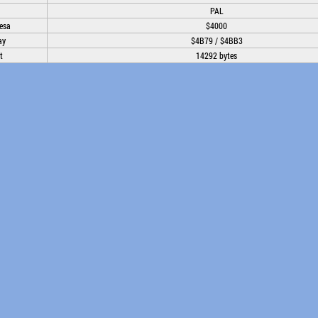
PAL
esa
$4000
ay
$4B79 / $4BB3
t
14292 bytes