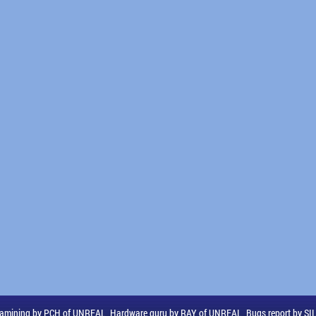
amining by PCH of UNREAL, Hardware guru by RAY of UNREAL, Bugs report by S