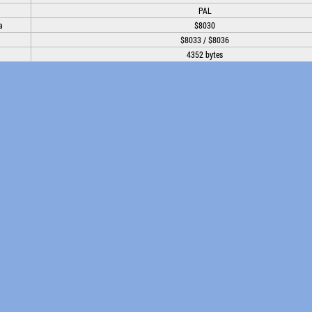
PAL
a
$8030
$8033 / $8036
4352 bytes