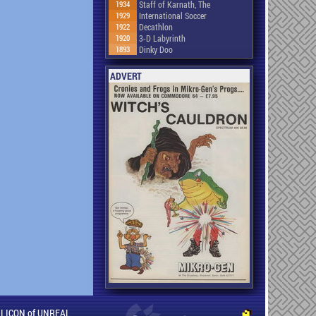
1934
Staff of Karnath, The
1929
International Soccer
1922
Decathlon
1920
3-D Labyrinth
1893
Dinky Doo
ADVERT
ILLICON of UNREAL