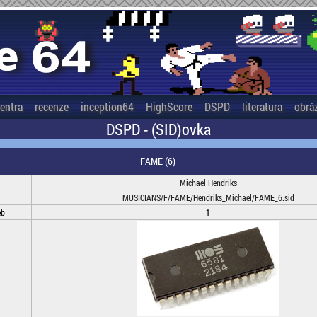
entra
recenze
inception64
HighScore
DSPD
literatura
obrá
DSPD - (SID)ovka
FAME (6)
Michael Hendriks
MUSICIANS/F/FAME/Hendriks_Michael/FAME_6.sid
eb
1