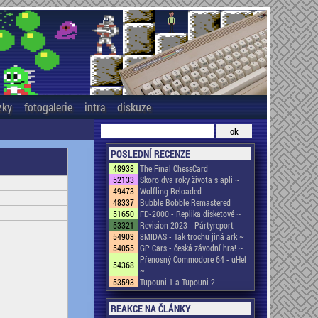
zky
fotogalerie
intra
diskuze
POSLEDNÍ RECENZE
48938
The Final ChessCard
52133
Skoro dva roky života s apli ~
49473
Wolfling Reloaded
48337
Bubble Bobble Remastered
51650
FD-2000 - Replika disketové ~
53321
Revision 2023 - Pártyreport
54903
8MIDAS - Tak trochu jiná ark ~
54055
GP Cars - česká závodní hra! ~
Přenosný Commodore 64 - uHel
54368
~
53593
Tupouni 1 a Tupouni 2
REAKCE NA ČLÁNKY