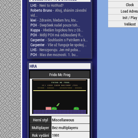
Clock
LHS
- Není to HotRod?
Roberto Bruno
- Ahoj, sháním závodní
Load Adres
vid...
Init / Play
kiwi
- Zdravim, hledam hru, kte...
Velikost
PCH
- DeepSeek našel pouze toh...
Kuppa
- Hledám logickou hru z C6...
PCH
- Mdlý PCH má odzkoušený R...
Carpenter
- Souhlasím s Patrikem a k...
Carpenter
- Vše už funguje ke spokoj...
LHS
- Nerozporuju. Jen mě poba...
PCH
- Mas dve moznosti. 1. bu...
HRA
Frido Mc Frog
Herní styl
Miscellaneous
Multiplayer
Bez multiplayeru
Rok vydání
1991