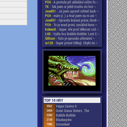
PCH
- A protože při ukládání ničím fo ~
TK
- Tak jsem si ještě trochu víc hrá ~
Josef01
- Já jsem upravil vzhled šach ~
PCH
- mám ji ;) a hral jsem na ni asi ~
Josef01
- Opravdu krásná práce, člově ~
PCH
- To je snad první, sociálně kons ~
Kokesch
- Super. Ale proč děkovat rod ~
LHS
- Vyšla hra Bubble Bobble: Lost C ~
Sillicon
- Toto je opravdu utlimátní ~
sc128
- Super práce! Děkuji. Chybí mi ~
TOP 10 HRY
3562
Vegas Casino II
2404
Great Giana Sisters , The
2280
Bubble Bobble
2138
Blackwyche
1986
Entombed