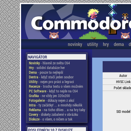
novinky
utility
hry
dema
d
NAVIGÁTOR
Novinky
- hlavně ze světa C64
Hry
- solidní databáze her
Dema
- pouze ta nejlepší
Autor
Dentra
- když stačí jeden soubor
Utility
- nejen pro práci a legraci
HVSC Link
Recenze
- trocha textu o všem možném
Počet sklad
PC Software
- když to nejde na C64
Grafika
- ne vždy jen 320x200
Fotogalerie
- důkazy nejen z akcí
Intra
- ty začátky! ... a mnohdy několik
Reklama
- na ticho dňies .. a na hry taky
SID model
Covery
- diskety zabalené v obrázku
Diskuze
- o všem, o ničem a tak
POSLEDNÍCH 10 Z DISKUZE