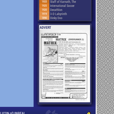
1933
Staff of Karnath, The
1925
International Soccer
1920
Decathlon
1919
3-D Labyrinth
1890
Dinky Doo
ADVERT
ILLICON of UNREAL