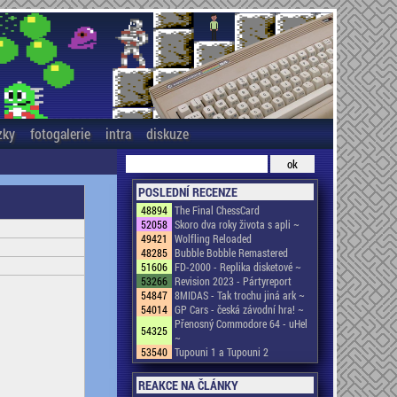
zky
fotogalerie
intra
diskuze
POSLEDNÍ RECENZE
48894
The Final ChessCard
52058
Skoro dva roky života s apli ~
49421
Wolfling Reloaded
48285
Bubble Bobble Remastered
51606
FD-2000 - Replika disketové ~
53266
Revision 2023 - Pártyreport
54847
8MIDAS - Tak trochu jiná ark ~
54014
GP Cars - česká závodní hra! ~
Přenosný Commodore 64 - uHel
54325
~
53540
Tupouni 1 a Tupouni 2
REAKCE NA ČLÁNKY