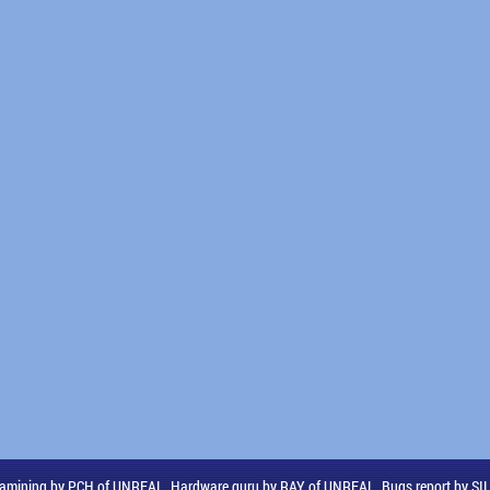
amining by PCH of UNREAL, Hardware guru by RAY of UNREAL, Bugs report by S