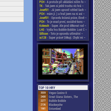
PCH
- A protože při ukládání ničím fo ~
TK
- Tak jsem si ještě trochu víc hrá ~
Josef01
- Já jsem upravil vzhled šach ~
PCH
- mám ji ;) a hral jsem na ni asi ~
Josef01
- Opravdu krásná práce, člově ~
PCH
- To je snad první, sociálně kons ~
Kokesch
- Super. Ale proč děkovat rod ~
LHS
- Vyšla hra Bubble Bobble: Lost C ~
Sillicon
- Toto je opravdu utlimátní ~
sc128
- Super práce! Děkuji. Chybí mi ~
TOP 10 HRY
3559
Vegas Casino II
2400
Great Giana Sisters , The
2277
Bubble Bobble
2136
Blackwyche
1981
Entombed