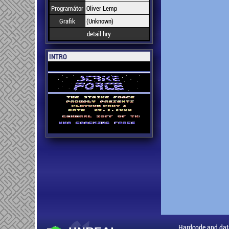
Programátor
Oliver Lemp
Grafik
(Unknown)
detail hry
INTRO
Hardcode and dat