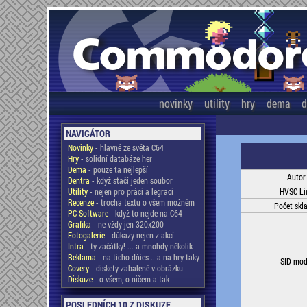
novinky
utility
hry
dema
d
NAVIGÁTOR
Novinky
- hlavně ze světa C64
Hry
- solidní databáze her
Dema
- pouze ta nejlepší
Autor
Dentra
- když stačí jeden soubor
Utility
- nejen pro práci a legraci
HVSC Li
Recenze
- trocha textu o všem možném
Počet skl
PC Software
- když to nejde na C64
Grafika
- ne vždy jen 320x200
Fotogalerie
- důkazy nejen z akcí
Intra
- ty začátky! ... a mnohdy několik
Reklama
- na ticho dňies .. a na hry taky
SID mod
Covery
- diskety zabalené v obrázku
Diskuze
- o všem, o ničem a tak
POSLEDNÍCH 10 Z DISKUZE