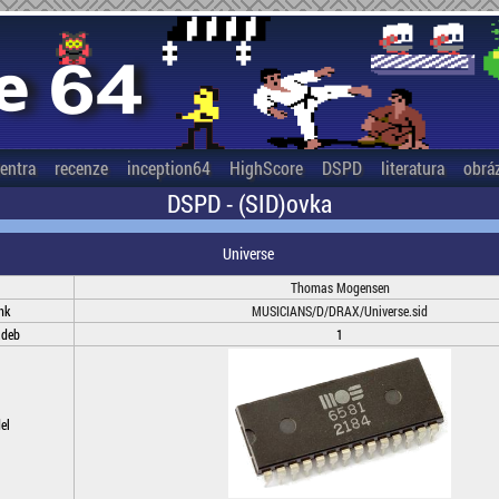
entra
recenze
inception64
HighScore
DSPD
literatura
obrá
DSPD - (SID)ovka
Universe
Thomas Mogensen
nk
MUSICIANS/D/DRAX/Universe.sid
adeb
1
el