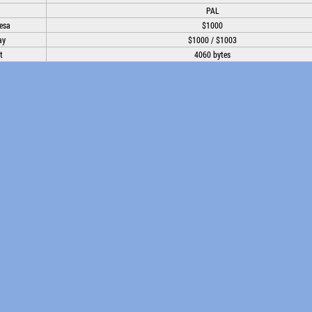
PAL
esa
$1000
ay
$1000 / $1003
t
4060 bytes