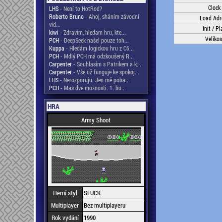
Clock
LHS
- Není to HotRod?
Roberto Bruno
- Ahoj, sháním závodní
Load Adr
vid...
Init / Pl
kiwi
- Zdravim, hledam hru, kte...
Velikos
PCH
- DeepSeek našel pouze toh...
Kuppa
- Hledám logickou hru z C6...
PCH
- Mdlý PCH má odzkoušený R...
Carpenter
- Souhlasím s Patrikem a k...
Carpenter
- Vše už funguje ke spokoj...
LHS
- Nerozporuju. Jen mě poba...
PCH
- Mas dve moznosti. 1. bu...
HRA
Army Shoot
Herní styl
SEUCK
Multiplayer
Bez multiplayeru
Rok vydání
1990