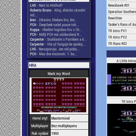
LHS
- Není to HotRod?
Newshawk #01
Roberto Bruno
- Ahoj, sháním závodní
Operation Southern
vid...
Rewritten
kiwi
- Zdravim, hledam hru, kte...
Tasker's Ranx of A
PCH
- DeepSeek našel pouze toh...
Kuppa
- Hledám logickou hru z C6...
TR Intro PV1
PCH
- Mdlý PCH má odzkoušený R...
TR Intro PV2
Carpenter
- Souhlasím s Patrikem a k...
TR-Ranx #02
Carpenter
- Vše už funguje ke spokoj...
LHS
- Nerozporuju. Jen mě poba...
PCH
- Mas dve moznosti. 1. bu...
A Little Intr
HRA
Mark my Word
TR Intro 
Herní styl
Mastermind
Multiplayer
Bez multiplayeru
Rok vydání
1993