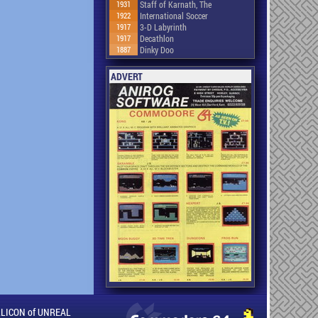
1931
Staff of Karnath, The
1922
International Soccer
1917
3-D Labyrinth
1917
Decathlon
1887
Dinky Doo
ADVERT
ILLICON of UNREAL