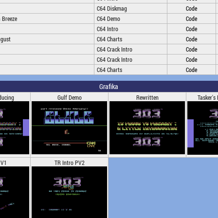
C64 Diskmag
Code
 Breeze
C64 Demo
Code
C64 Intro
Code
ugust
C64 Charts
Code
C64 Crack Intro
Code
C64 Crack Intro
Code
C64 Charts
Code
Grafika
oducing
Gulf Demo
Rewritten
Tasker's
PV1
TR Intro PV2