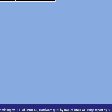
amining by PCH of UNREAL, Hardware guru by RAY of UNREAL, Bugs report by S