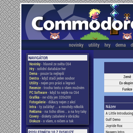
novinky
utility
hry
dema
d
NAVIGÁTOR
Novinky
- hlavně ze světa C64
Hry
- solidní databáze her
Dema
- pouze ta nejlepší
Země
Dentra
- když stačí jeden soubor
Utility
- nejen pro práci a legraci
Ex-skupi
Recenze
- trocha textu o všem možném
Funkce
PC Software
- když to nejde na C64
Grafika
- ne vždy jen 320x200
Fotogalerie
- důkazy nejen z akcí
Název
Intra
- ty začátky! ... a mnohdy několik
Reklama
- na ticho dňies .. a na hry taky
A Little Introducin
Covery
- diskety zabalené v obrázku
Gulf Demo
Diskuze
- o všem, o ničem a tak
Joyride Rox
POSLEDNÍCH 10 Z DISKUZE
Naseers Intro