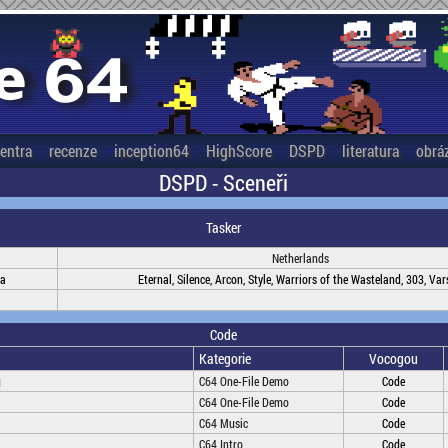
entra
recenze
inception64
HighScore
DSPD
literatura
obrá
DSPD - Sceneři
Tasker
Netherlands
na
Eternal, Silence, Arcon, Style, Warriors of the Wasteland, 303, Var
Code
Kategorie
Vocogou
g
C64 One-File Demo
Code
C64 One-File Demo
Code
C64 Music
Code
C64 Intro
Code