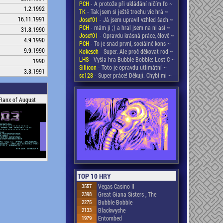
PCH
- A protože při ukládání ničím fo ~
1.2.1992
TK
- Tak jsem si ještě trochu víc hrá ~
16.11.1991
Josef01
- Já jsem upravil vzhled šach ~
PCH
- mám ji ;) a hral jsem na ni asi ~
31.8.1990
Josef01
- Opravdu krásná práce, člově ~
4.9.1990
PCH
- To je snad první, sociálně kons ~
9.9.1990
Kokesch
- Super. Ale proč děkovat rod ~
LHS
- Vyšla hra Bubble Bobble: Lost C ~
1990
Sillicon
- Toto je opravdu utlimátní ~
3.3.1991
sc128
- Super práce! Děkuji. Chybí mi ~
 Ranx of August
TOP 10 HRY
3557
Vegas Casino II
2398
Great Giana Sisters , The
2275
Bubble Bobble
2133
Blackwyche
1979
Entombed