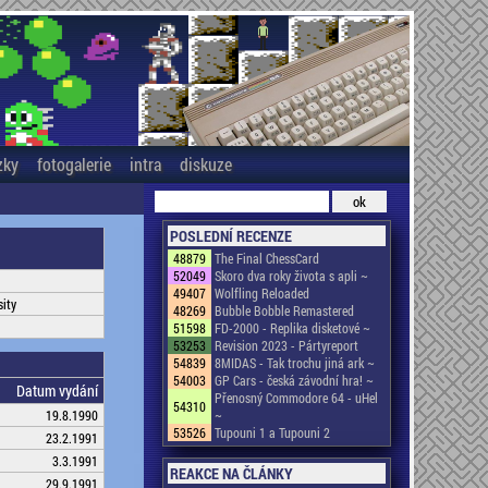
zky
fotogalerie
intra
diskuze
POSLEDNÍ RECENZE
48879
The Final ChessCard
52049
Skoro dva roky života s apli ~
49407
Wolfling Reloaded
sity
48269
Bubble Bobble Remastered
51598
FD-2000 - Replika disketové ~
53253
Revision 2023 - Pártyreport
54839
8MIDAS - Tak trochu jiná ark ~
54003
GP Cars - česká závodní hra! ~
Datum vydání
Přenosný Commodore 64 - uHel
54310
19.8.1990
~
53526
Tupouni 1 a Tupouni 2
23.2.1991
3.3.1991
REAKCE NA ČLÁNKY
29.9.1991