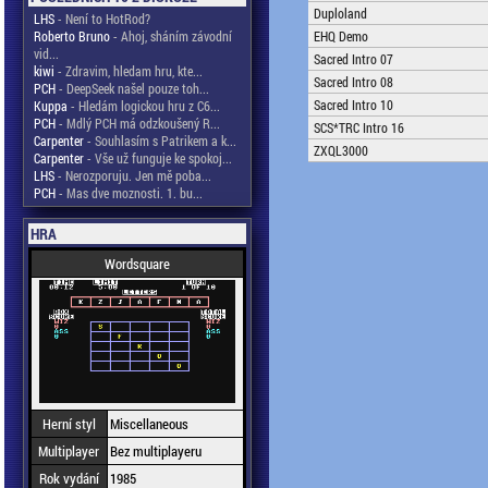
Duploland
LHS
- Není to HotRod?
Roberto Bruno
- Ahoj, sháním závodní
EHQ Demo
vid...
Sacred Intro 07
kiwi
- Zdravim, hledam hru, kte...
Sacred Intro 08
PCH
- DeepSeek našel pouze toh...
Sacred Intro 10
Kuppa
- Hledám logickou hru z C6...
PCH
- Mdlý PCH má odzkoušený R...
SCS*TRC Intro 16
Carpenter
- Souhlasím s Patrikem a k...
ZXQL3000
Carpenter
- Vše už funguje ke spokoj...
LHS
- Nerozporuju. Jen mě poba...
PCH
- Mas dve moznosti. 1. bu...
HRA
Wordsquare
Herní styl
Miscellaneous
Multiplayer
Bez multiplayeru
Rok vydání
1985