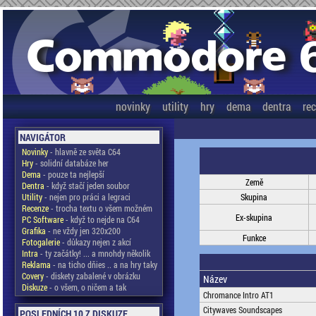
novinky
utility
hry
dema
dentra
re
NAVIGÁTOR
Novinky
- hlavně ze světa C64
Hry
- solidní databáze her
Dema
- pouze ta nejlepší
Země
Dentra
- když stačí jeden soubor
Utility
- nejen pro práci a legraci
Skupina
Recenze
- trocha textu o všem možném
Ex-skupina
PC Software
- když to nejde na C64
Grafika
- ne vždy jen 320x200
Funkce
Fotogalerie
- důkazy nejen z akcí
Intra
- ty začátky! ... a mnohdy několik
Reklama
- na ticho dňies .. a na hry taky
Covery
- diskety zabalené v obrázku
Název
Diskuze
- o všem, o ničem a tak
Chromance Intro AT1
Citywaves Soundscapes
POSLEDNÍCH 10 Z DISKUZE