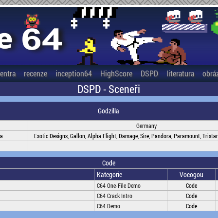
entra
recenze
inception64
HighScore
DSPD
literatura
obrá
DSPD - Sceneři
Godzilla
Germany
na
Exotic Designs, Gallon, Alpha Flight, Damage, Sire, Pandora, Paramount, Tristar
Code
Kategorie
Vocogou
C64 One-File Demo
Code
C64 Crack Intro
Code
C64 Demo
Code