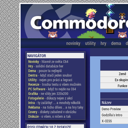
novinky
utility
hry
dema
d
NAVIGÁTOR
Novinky
- hlavně ze světa C64
Hry
- solidní databáze her
Dema
- pouze ta nejlepší
Země
Dentra
- když stačí jeden soubor
Utility
- nejen pro práci a legraci
Ex-skupi
Recenze
- trocha textu o všem možném
Funkce
PC Software
- když to nejde na C64
Grafika
- ne vždy jen 320x200
Fotogalerie
- důkazy nejen z akcí
Název
Intra
- ty začátky! ... a mnohdy několik
Reklama
- na ticho dňies .. a na hry taky
Demo Preview
Covery
- diskety zabalené v obrázku
Godzilla's Intro
Diskuze
- o všem, o ničem a tak
X-CESS
POSLEDNÍCH 10 Z DISKUZE