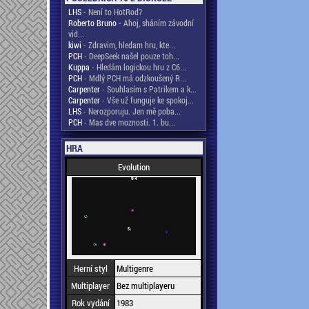
LHS
- Není to HotRod?
Roberto Bruno
- Ahoj, sháním závodní
vid...
kiwi
- Zdravim, hledam hru, kte...
PCH
- DeepSeek našel pouze toh...
Kuppa
- Hledám logickou hru z C6...
PCH
- Mdlý PCH má odzkoušený R...
Carpenter
- Souhlasím s Patrikem a k...
Carpenter
- Vše už funguje ke spokoj...
LHS
- Nerozporuju. Jen mě poba...
PCH
- Mas dve moznosti. 1. bu...
HRA
Evolution
Herní styl
Multigenre
Multiplayer
Bez multiplayeru
Rok vydání
1983