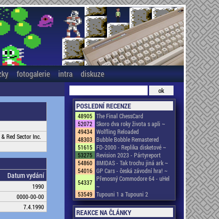
zky
fotogalerie
intra
diskuze
POSLEDNÍ RECENZE
48905
The Final ChessCard
52072
Skoro dva roky života s apli ~
49434
Wolfling Reloaded
 & Red Sector Inc.
48303
Bubble Bobble Remastered
51615
FD-2000 - Replika disketové ~
53275
Revision 2023 - Pártyreport
54860
8MIDAS - Tak trochu jiná ark ~
54016
GP Cars - česká závodní hra! ~
Datum vydání
Přenosný Commodore 64 - uHel
54337
1990
~
53549
Tupouni 1 a Tupouni 2
0000-00-00
7.4.1990
REAKCE NA ČLÁNKY