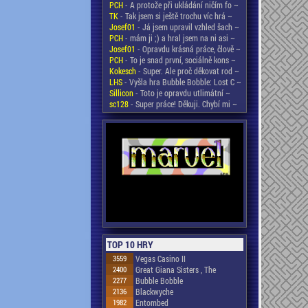
PCH
- A protože při ukládání ničím fo ~
TK
- Tak jsem si ještě trochu víc hrá ~
Josef01
- Já jsem upravil vzhled šach ~
PCH
- mám ji ;) a hral jsem na ni asi ~
Josef01
- Opravdu krásná práce, člově ~
PCH
- To je snad první, sociálně kons ~
Kokesch
- Super. Ale proč děkovat rod ~
LHS
- Vyšla hra Bubble Bobble: Lost C ~
Sillicon
- Toto je opravdu utlimátní ~
sc128
- Super práce! Děkuji. Chybí mi ~
TOP 10 HRY
3559
Vegas Casino II
2400
Great Giana Sisters , The
2277
Bubble Bobble
2136
Blackwyche
1982
Entombed