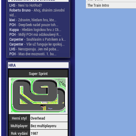
LHS
- Není to HotRod?
The Train Intro
Roberto Bruno
- Ahoj, sháním závodní
vid...
kiwi
- Zdravim, hledam hru, kte...
PCH
- DeepSeek našel pouze toh...
Kuppa
- Hledám logickou hru z C6...
PCH
- Mdlý PCH má odzkoušený R...
Carpenter
- Souhlasím s Patrikem a k...
Carpenter
- Vše už funguje ke spokoj...
LHS
- Nerozporuju. Jen mě poba...
PCH
- Mas dve moznosti. 1. bu...
HRA
Super Sprint
Herní styl
Overhead
Multiplayer
Bez multiplayeru
Rok vydání
1987