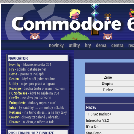
novinky
utility
hry
dema
dentra
re
NAVIGÁTOR
Novinky
- hlavně ze světa C64
Hry
- solidní databáze her
Dema
- pouze ta nejlepší
Země
Dentra
- když stačí jeden soubor
Utility
- nejen pro práci a legraci
Skupina
Recenze
- trocha textu o všem možném
Funkce
PC Software
- když to nejde na C64
Grafika
- ne vždy jen 320x200
Fotogalerie
- důkazy nejen z akcí
Název
Intra
- ty začátky! ... a mnohdy několik
Reklama
- na ticho dňies .. a na hry taky
11.5 Sec Backup+
Covery
- diskety zabalené v obrázku
Introeditor V2.2
Diskuze
- o všem, o ničem a tak
It's a Sin
POSLEDNÍCH 10 Z DISKUZE
Star-Demo