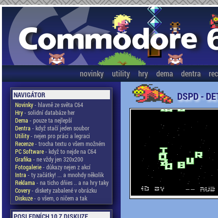
novinky
utility
hry
dema
dentra
re
DSPD - DE
NAVIGÁTOR
Novinky
- hlavně ze světa C64
Hry
- solidní databáze her
Dema
- pouze ta nejlepší
Dentra
- když stačí jeden soubor
Utility
- nejen pro práci a legraci
Recenze
- trocha textu o všem možném
PC Software
- když to nejde na C64
Grafika
- ne vždy jen 320x200
Fotogalerie
- důkazy nejen z akcí
Intra
- ty začátky! ... a mnohdy několik
Reklama
- na ticho dňies .. a na hry taky
Covery
- diskety zabalené v obrázku
Diskuze
- o všem, o ničem a tak
POSLEDNÍCH 10 Z DISKUZE