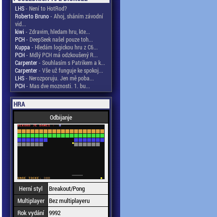
LHS
- Není to HotRod?
Roberto Bruno
- Ahoj, sháním závodní
vid...
kiwi
- Zdravim, hledam hru, kte...
PCH
- DeepSeek našel pouze toh...
Kuppa
- Hledám logickou hru z C6...
PCH
- Mdlý PCH má odzkoušený R...
Carpenter
- Souhlasím s Patrikem a k...
Carpenter
- Vše už funguje ke spokoj...
LHS
- Nerozporuju. Jen mě poba...
PCH
- Mas dve moznosti. 1. bu...
HRA
Odbijanje
Herní styl
Breakout/Pong
Multiplayer
Bez multiplayeru
Rok vydání
9992