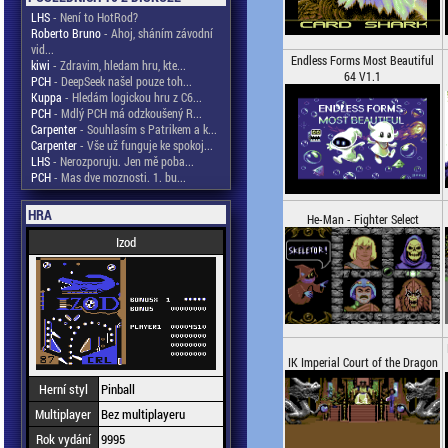
LHS
- Není to HotRod?
Roberto Bruno
- Ahoj, sháním závodní
vid...
Endless Forms Most Beautiful
kiwi
- Zdravim, hledam hru, kte...
64 V1.1
PCH
- DeepSeek našel pouze toh...
Kuppa
- Hledám logickou hru z C6...
PCH
- Mdlý PCH má odzkoušený R...
Carpenter
- Souhlasím s Patrikem a k...
Carpenter
- Vše už funguje ke spokoj...
LHS
- Nerozporuju. Jen mě poba...
PCH
- Mas dve moznosti. 1. bu...
HRA
He-Man - Fighter Select
Izod
IK Imperial Court of the Dragon
Herní styl
Pinball
Multiplayer
Bez multiplayeru
Rok vydání
9995