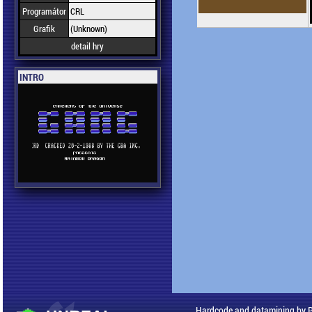
Programátor
CRL
Grafik
(Unknown)
detail hry
INTRO
Hardcode and datamining by 