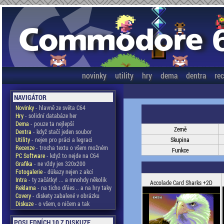
novinky
utility
hry
dema
dentra
re
NAVIGÁTOR
Novinky
- hlavně ze světa C64
Hry
- solidní databáze her
Dema
- pouze ta nejlepší
Země
Dentra
- když stačí jeden soubor
Utility
- nejen pro práci a legraci
Skupina
Recenze
- trocha textu o všem možném
Funkce
PC Software
- když to nejde na C64
Grafika
- ne vždy jen 320x200
Fotogalerie
- důkazy nejen z akcí
Intra
- ty začátky! ... a mnohdy několik
Accolade Card Sharks +2D
Reklama
- na ticho dňies .. a na hry taky
Covery
- diskety zabalené v obrázku
Diskuze
- o všem, o ničem a tak
POSLEDNÍCH 10 Z DISKUZE