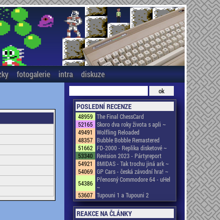
zky
fotogalerie
intra
diskuze
POSLEDNÍ RECENZE
48959
The Final ChessCard
52165
Skoro dva roky života s apli ~
49491
Wolfling Reloaded
48357
Bubble Bobble Remastered
51662
FD-2000 - Replika disketové ~
53340
Revision 2023 - Pártyreport
54921
8MIDAS - Tak trochu jiná ark ~
54069
GP Cars - česká závodní hra! ~
Přenosný Commodore 64 - uHel
54386
~
53607
Tupouni 1 a Tupouni 2
REAKCE NA ČLÁNKY