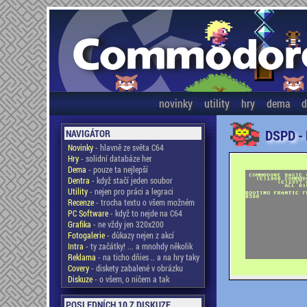
novinky
utility
hry
dema
d
DSPD -
NAVIGÁTOR
Novinky
- hlavně ze světa C64
Hry
- solidní databáze her
Dema
- pouze ta nejlepší
Dentra
- když stačí jeden soubor
Utility
- nejen pro práci a legraci
Recenze
- trocha textu o všem možném
PC Software
- když to nejde na C64
Grafika
- ne vždy jen 320x200
Fotogalerie
- důkazy nejen z akcí
Intra
- ty začátky! ... a mnohdy několik
Reklama
- na ticho dňies .. a na hry taky
Covery
- diskety zabalené v obrázku
Diskuze
- o všem, o ničem a tak
POSLEDNÍCH 10 Z DISKUZE