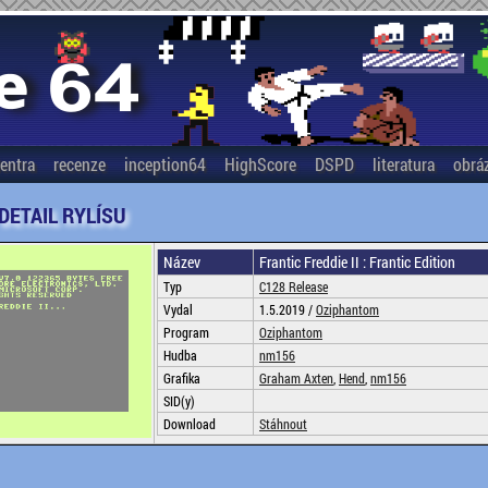
entra
recenze
inception64
HighScore
DSPD
literatura
obrá
 DETAIL RYLÍSU
Název
Frantic Freddie II : Frantic Edition
Typ
C128 Release
Vydal
1.5.2019 /
Oziphantom
Program
Oziphantom
Hudba
nm156
Grafika
Graham Axten
,
Hend
,
nm156
SID(y)
Download
Stáhnout