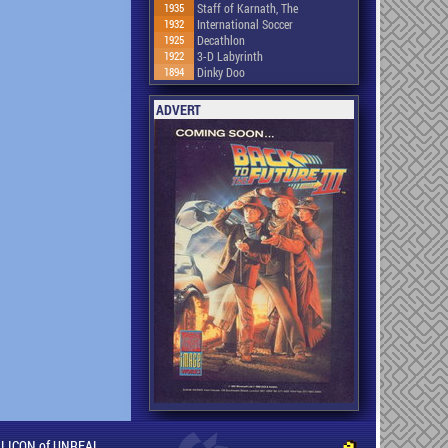
1935
Staff of Karnath, The
1932
International Soccer
1925
Decathlon
1922
3-D Labyrinth
1894
Dinky Doo
ADVERT
ILLICON of UNREAL