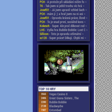
PCH
- A protože při ukládání ničím fo ~
TK
- Tak jsem si ještě trochu víc hrá ~
Josef01
- Já jsem upravil vzhled šach ~
PCH
- mám ji ;) a hral jsem na ni asi ~
Josef01
- Opravdu krásná práce, člově ~
PCH
- To je snad první, sociálně kons ~
Kokesch
- Super. Ale proč děkovat rod ~
LHS
- Vyšla hra Bubble Bobble: Lost C ~
Sillicon
- Toto je opravdu utlimátní ~
sc128
- Super práce! Děkuji. Chybí mi ~
TOP 10 HRY
3565
Vegas Casino II
2406
Great Giana Sisters , The
2280
Bubble Bobble
2138
Blackwyche
1987
Entombed