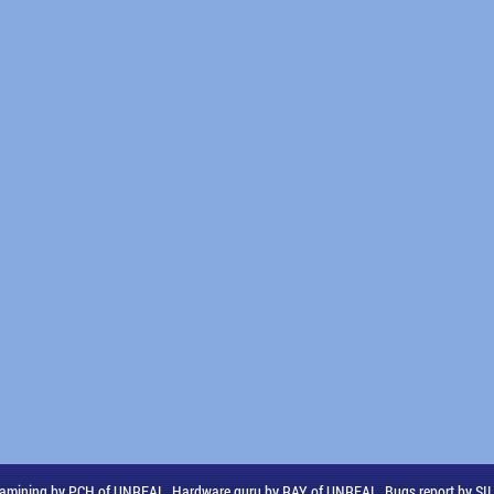
amining by PCH of UNREAL, Hardware guru by RAY of UNREAL, Bugs report by S