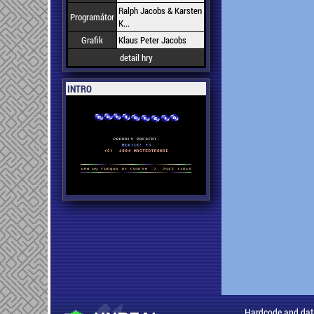
Ralph Jacobs & Karsten
Programátor
K...
Grafik
Klaus Peter Jacobs
detail hry
INTRO
Hardcode and dat