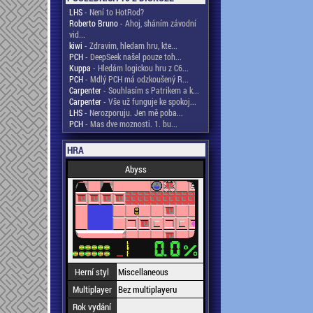
LHS
- Není to HotRod?
Roberto Bruno
- Ahoj, sháním závodní
vid...
kiwi
- Zdravim, hledam hru, kte...
PCH
- DeepSeek našel pouze toh...
Kuppa
- Hledám logickou hru z C6...
PCH
- Mdlý PCH má odzkoušený R...
Carpenter
- Souhlasím s Patrikem a k...
Carpenter
- Vše už funguje ke spokoj...
LHS
- Nerozporuju. Jen mě poba...
PCH
- Mas dve moznosti. 1. bu...
HRA
Abyss
Herní styl
Miscellaneous
Multiplayer
Bez multiplayeru
Rok vydání