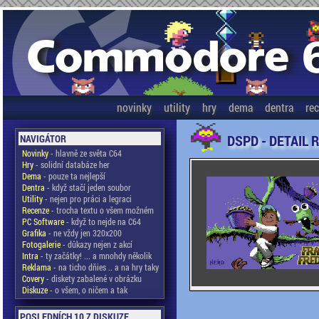
novinky
utility
hry
dema
dentra
re
DSPD - DETAIL 
NAVIGÁTOR
Novinky
- hlavně ze světa C64
Hry
- solidní databáze her
Dema
- pouze ta nejlepší
Dentra
- když stačí jeden soubor
Utility
- nejen pro práci a legraci
Recenze
- trocha textu o všem možném
PC Software
- když to nejde na C64
Grafika
- ne vždy jen 320x200
Fotogalerie
- důkazy nejen z akcí
Intra
- ty začátky! ... a mnohdy několik
Reklama
- na ticho dňies .. a na hry taky
Covery
- diskety zabalené v obrázku
Diskuze
- o všem, o ničem a tak
POSLEDNÍCH 10 Z DISKUZE