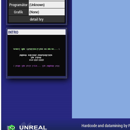
Programátor
(Unknown)
Grafik
(None)
detail hry
INTRO
Hardcode and datamining by 