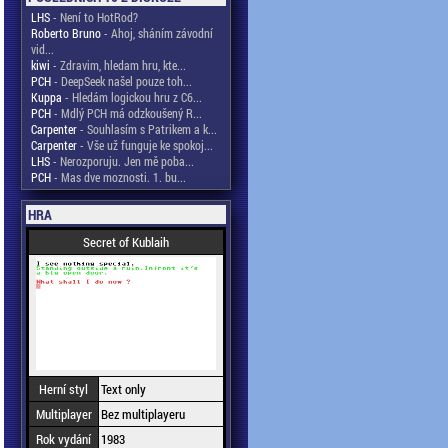
LHS
- Není to HotRod?
Roberto Bruno
- Ahoj, sháním závodní
vid...
kiwi
- Zdravim, hledam hru, kte...
PCH
- DeepSeek našel pouze toh...
Kuppa
- Hledám logickou hru z C6...
PCH
- Mdlý PCH má odzkoušený R...
Carpenter
- Souhlasím s Patrikem a k...
Carpenter
- Vše už funguje ke spokoj...
LHS
- Nerozporuju. Jen mě poba...
PCH
- Mas dve moznosti. 1. bu...
HRA
Secret of Kublaih
Herní styl
Text only
Multiplayer
Bez multiplayeru
Rok vydání
1983