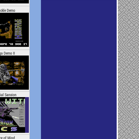
ckle Demo
a Demo II
cial Sanxion
ce of Mind