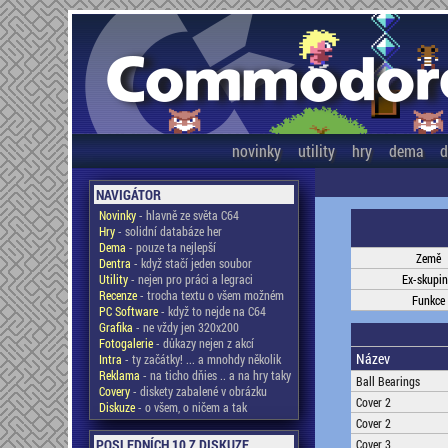
novinky
utility
hry
dema
d
NAVIGÁTOR
Novinky
- hlavně ze světa C64
Hry
- solidní databáze her
Dema
- pouze ta nejlepší
Země
Dentra
- když stačí jeden soubor
Utility
- nejen pro práci a legraci
Ex-skupi
Recenze
- trocha textu o všem možném
Funkce
PC Software
- když to nejde na C64
Grafika
- ne vždy jen 320x200
Fotogalerie
- důkazy nejen z akcí
Název
Intra
- ty začátky! ... a mnohdy několik
Reklama
- na ticho dňies .. a na hry taky
Ball Bearings
Covery
- diskety zabalené v obrázku
Cover 2
Diskuze
- o všem, o ničem a tak
Cover 2
POSLEDNÍCH 10 Z DISKUZE
Cover 3