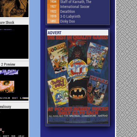
1934
Staff of Karnath, The
1927
International Soccer
1922
Decathlon
1919
3-D Labyrinth
1891
Dinky Doo
ure Shock
ADVERT
 2 Preview
ealousy