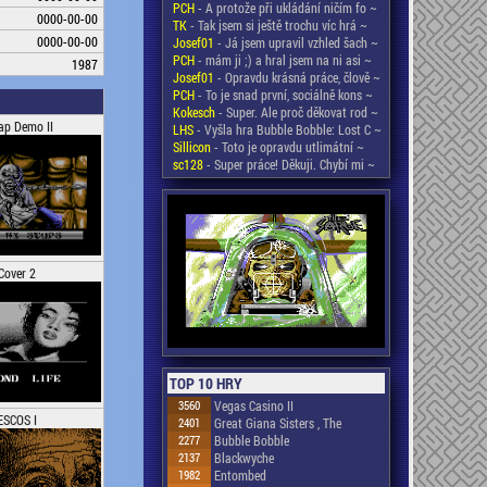
PCH
- A protože při ukládání ničím fo ~
0000-00-00
TK
- Tak jsem si ještě trochu víc hrá ~
0000-00-00
Josef01
- Já jsem upravil vzhled šach ~
PCH
- mám ji ;) a hral jsem na ni asi ~
1987
Josef01
- Opravdu krásná práce, člově ~
PCH
- To je snad první, sociálně kons ~
Kokesch
- Super. Ale proč děkovat rod ~
ap Demo II
LHS
- Vyšla hra Bubble Bobble: Lost C ~
Sillicon
- Toto je opravdu utlimátní ~
sc128
- Super práce! Děkuji. Chybí mi ~
Cover 2
TOP 10 HRY
3560
Vegas Casino II
ESCOS I
2401
Great Giana Sisters , The
2277
Bubble Bobble
2137
Blackwyche
1982
Entombed