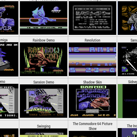
Amiga
Rainbow Demo
Revolution
San
emo
Sidne
Sanxion Demo
Shadow Skin
The Commodore 64 Picture
The In
Swinging
Show