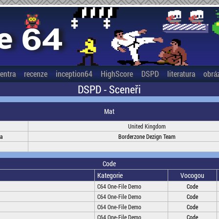
entra
recenze
inception64
HighScore
DSPD
literatura
obrá
DSPD - Sceneři
Mat
United Kingdom
na
Borderzone Dezign Team
Code
Kategorie
Vocogou
C64 One-File Demo
Code
C64 One-File Demo
Code
C64 One-File Demo
Code
C64 One-File Demo
Code