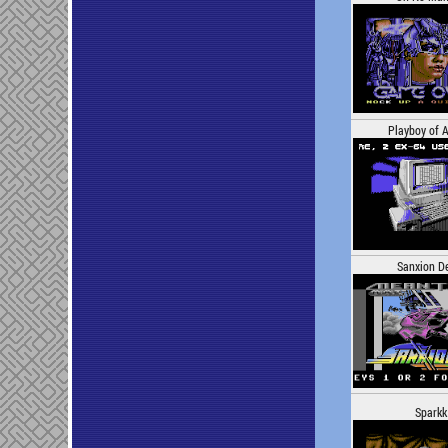
Playboy of 
Sanxion D
Sparkk