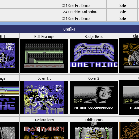
C64 One-File Demo
Code
C64 Graphics Collection
Code
C64 One-File Demo
Code
Grafika
er 1
Che
Ball Bearings
Bodge Demo
ings
Cover 1.5
Cover 2
Declarations
Eddie Demo