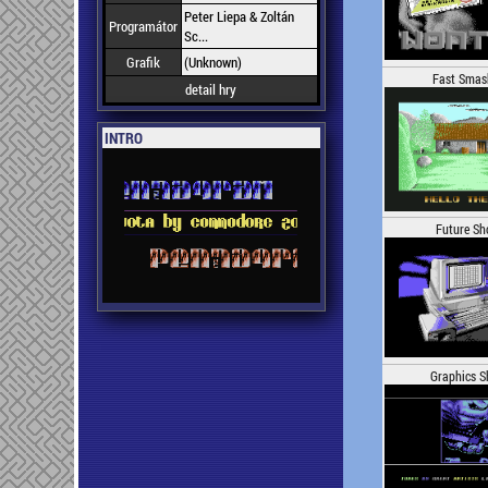
Peter Liepa & Zoltán
Programátor
Sc...
Grafik
(Unknown)
Fast Smas
detail hry
INTRO
Future Sh
Graphics 