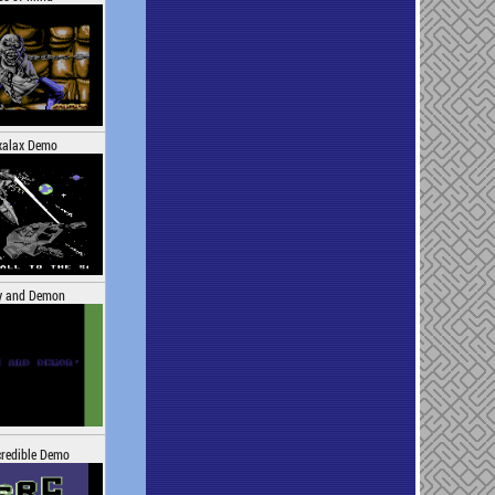
xalax Demo
y and Demon
credible Demo