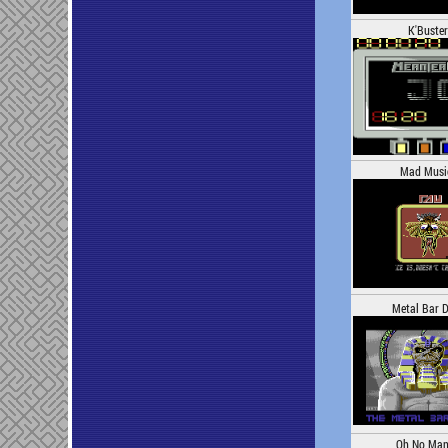
K'Buster
Mad Musi
Metal Bar 
Oh No Man 