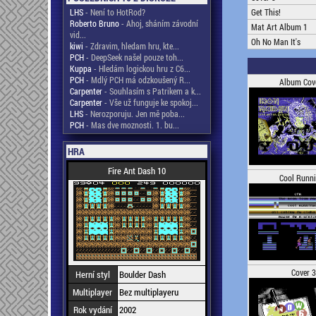
LHS
- Není to HotRod?
Get This!
Roberto Bruno
- Ahoj, sháním závodní
Mat Art Album 1
vid...
Oh No Man It's
kiwi
- Zdravim, hledam hru, kte...
PCH
- DeepSeek našel pouze toh...
Kuppa
- Hledám logickou hru z C6...
PCH
- Mdlý PCH má odzkoušený R...
Album Cov
Carpenter
- Souhlasím s Patrikem a k...
Carpenter
- Vše už funguje ke spokoj...
LHS
- Nerozporuju. Jen mě poba...
PCH
- Mas dve moznosti. 1. bu...
HRA
Fire Ant Dash 10
Cool Runn
Cover 3
Herní styl
Boulder Dash
Multiplayer
Bez multiplayeru
Rok vydání
2002