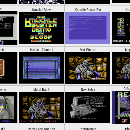
s
Knuckle Blow
Knuckle Buster Pic
Knu
c 8
Mat Art Album 1
Mat Picture
Meg
Offi
Demo
Metal Bar II
New Entry
It's
Party Proclamation
Picturesque
Pie