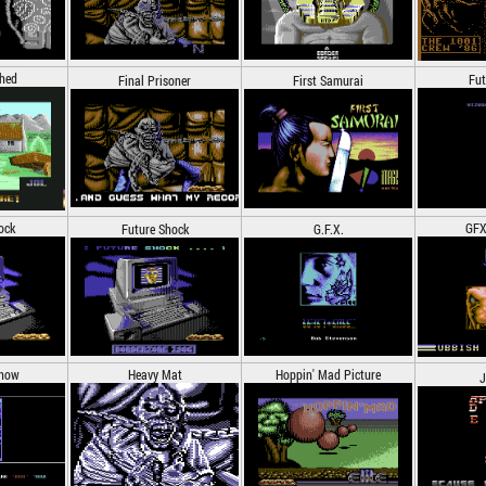
hed
Fut
Final Prisoner
First Samurai
ock
GFX
Future Shock
G.F.X.
Show
Heavy Mat
Hoppin' Mad Picture
J