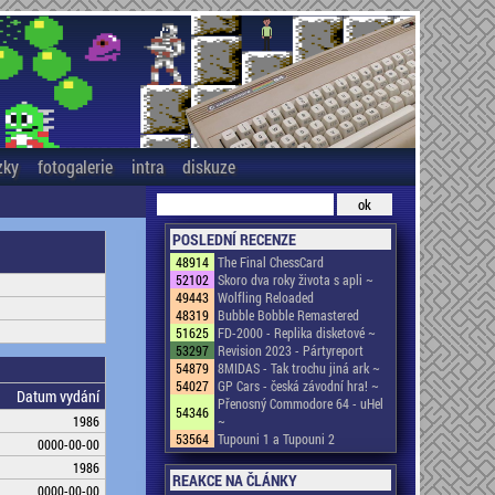
zky
fotogalerie
intra
diskuze
POSLEDNÍ RECENZE
48914
The Final ChessCard
52102
Skoro dva roky života s apli ~
49443
Wolfling Reloaded
48319
Bubble Bobble Remastered
51625
FD-2000 - Replika disketové ~
53297
Revision 2023 - Pártyreport
54879
8MIDAS - Tak trochu jiná ark ~
54027
GP Cars - česká závodní hra! ~
Datum vydání
Přenosný Commodore 64 - uHel
54346
1986
~
53564
Tupouni 1 a Tupouni 2
0000-00-00
1986
REAKCE NA ČLÁNKY
0000-00-00