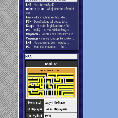
LHS
- Není to HotRod?
Roberto Bruno
- Ahoj, sháním závodní
vid...
kiwi
- Zdravim, hledam hru, kte...
PCH
- DeepSeek našel pouze toh...
Kuppa
- Hledám logickou hru z C6...
PCH
- Mdlý PCH má odzkoušený R...
Carpenter
- Souhlasím s Patrikem a k...
Carpenter
- Vše už funguje ke spokoj...
LHS
- Nerozporuju. Jen mě poba...
PCH
- Mas dve moznosti. 1. bu...
HRA
Dead End
Herní styl
Labyrinth/Maze
Multiplayer
Bez multiplayeru
Rok vydání
1986