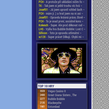
PCH
- A protože při ukládání ničím fo ~
TK
- Tak jsem si ještě trochu víc hrá ~
Josef01
- Já jsem upravil vzhled šach ~
PCH
- mám ji ;) a hral jsem na ni asi ~
Josef01
- Opravdu krásná práce, člově ~
PCH
- To je snad první, sociálně kons ~
Kokesch
- Super. Ale proč děkovat rod ~
LHS
- Vyšla hra Bubble Bobble: Lost C ~
Sillicon
- Toto je opravdu utlimátní ~
sc128
- Super práce! Děkuji. Chybí mi ~
TOP 10 HRY
3559
Vegas Casino II
2400
Great Giana Sisters , The
2277
Bubble Bobble
2135
Blackwyche
1981
Entombed