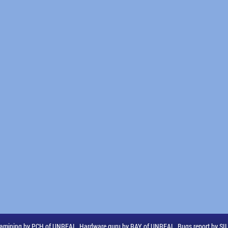
amining by PCH of UNREAL, Hardware guru by RAY of UNREAL, Bugs report by S