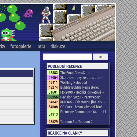
zky
fotogalerie
intra
diskuze
POSLEDNÍ RECENZE
48883
The Final ChessCard
52054
Skoro dva roky života s apli ~
49411
Wolfling Reloaded
48274
Bubble Bobble Remastered
51601
FD-2000 - Replika disketové ~
53256
Revision 2023 - Pártyreport
54842
8MIDAS - Tak trochu jiná ark ~
54008
GP Cars - česká závodní hra! ~
Přenosný Commodore 64 - uHel
54313
~
53529
Tupouni 1 a Tupouni 2
REAKCE NA ČLÁNKY