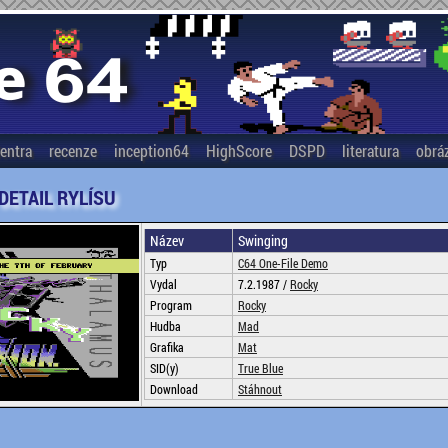
entra
recenze
inception64
HighScore
DSPD
literatura
obrá
 DETAIL RYLÍSU
Název
Swinging
Typ
C64 One-File Demo
Vydal
7.2.1987 /
Rocky
Program
Rocky
Hudba
Mad
Grafika
Mat
SID(y)
True Blue
Download
Stáhnout