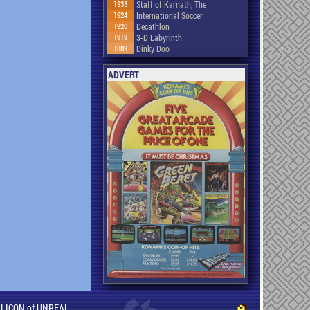
1933
Staff of Karnath, The
1924
International Soccer
1920
Decathlon
1919
3-D Labyrinth
1889
Dinky Doo
ADVERT
ILLICON of UNREAL