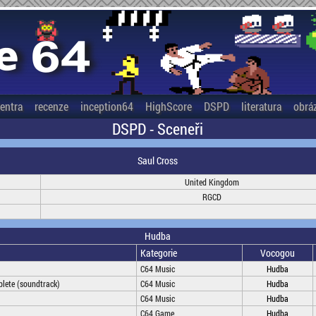
entra
recenze
inception64
HighScore
DSPD
literatura
obrá
DSPD - Sceneři
Saul Cross
United Kingdom
RGCD
Hudba
Kategorie
Vocogou
C64 Music
Hudba
lete (soundtrack)
C64 Music
Hudba
C64 Music
Hudba
C64 Game
Hudba