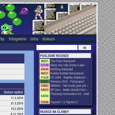
zky
fotogalerie
intra
diskuze
POSLEDNÍ RECENZE
48921
The Final ChessCard
52109
Skoro dva roky života s apli ~
49445
Wolfling Reloaded
48321
Bubble Bobble Remastered
51628
FD-2000 - Replika disketové ~
53301
Revision 2023 - Pártyreport
54882
8MIDAS - Tak trochu jiná ark ~
54033
GP Cars - česká závodní hra! ~
Datum vydání
Přenosný Commodore 64 - uHel
54350
11.3.2018
~
53568
Tupouni 1 a Tupouni 2
31.3.2019
19.2.2016
REAKCE NA ČLÁNKY
8.11.2019