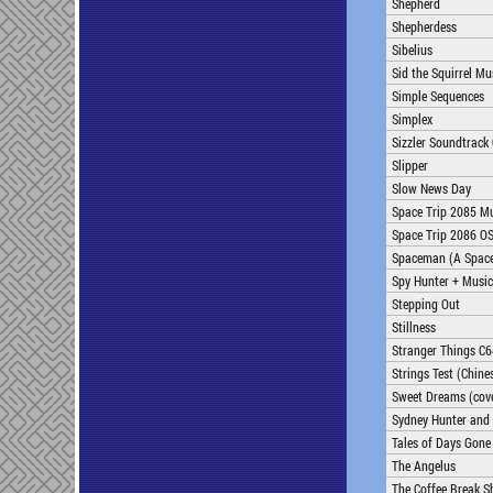
Shepherd
Shepherdess
Sibelius
Sid the Squirrel Mu
Simple Sequences
Simplex
Sizzler Soundtrack
Slipper
Slow News Day
Space Trip 2085 M
Space Trip 2086 O
Spaceman (A Space
Spy Hunter + Music
Stepping Out
Stillness
Stranger Things C6
Strings Test (Chin
Sweet Dreams (cov
Sydney Hunter and 
Tales of Days Gone
The Angelus
The Coffee Break 