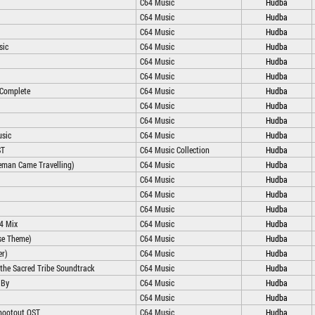
C64 Music
Hudba
C64 Music
Hudba
C64 Music
Hudba
sic
C64 Music
Hudba
C64 Music
Hudba
C64 Music
Hudba
 Complete
C64 Music
Hudba
C64 Music
Hudba
C64 Music
Hudba
usic
C64 Music
Hudba
ST
C64 Music Collection
Hudba
man Came Travelling)
C64 Music
Hudba
C64 Music
Hudba
C64 Music
Hudba
C64 Music
Hudba
4 Mix
C64 Music
Hudba
ese Theme)
C64 Music
Hudba
er)
C64 Music
Hudba
the Sacred Tribe Soundtrack
C64 Music
Hudba
 By
C64 Music
Hudba
C64 Music
Hudba
Shootout OST
C64 Music
Hudba