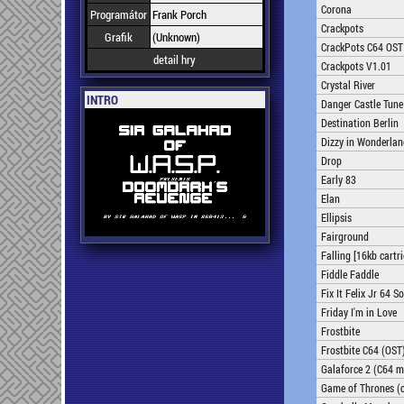
Corona
Programátor
Frank Porch
Crackpots
Grafik
(Unknown)
CrackPots C64 OST
detail hry
Crackpots V1.01
Crystal River
INTRO
Danger Castle Tune
Destination Berlin
Dizzy in Wonderlan
Drop
Early 83
Elan
Ellipsis
Fairground
Falling [16kb cartr
Fiddle Faddle
Fix It Felix Jr 64 
Friday I'm in Love
Frostbite
Frostbite C64 (OST
Galaforce 2 (C64 m
Game of Thrones (c