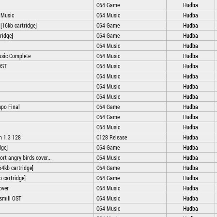
C64 Game
Hudba
 Music
C64 Music
Hudba
 [16kb cartridge]
C64 Game
Hudba
ridge]
C64 Game
Hudba
C64 Music
Hudba
sic Complete
C64 Music
Hudba
OST
C64 Music
Hudba
C64 Music
Hudba
C64 Music
Hudba
C64 Music
Hudba
po Final
C64 Game
Hudba
C64 Game
Hudba
C64 Music
Hudba
n 1.3 128
C128 Release
Hudba
dge]
C64 Game
Hudba
ort angry birds cover...
C64 Music
Hudba
4kb cartridge]
C64 Game
Hudba
 cartridge]
C64 Game
Hudba
over
C64 Music
Hudba
smill OST
C64 Music
Hudba
C64 Music
Hudba