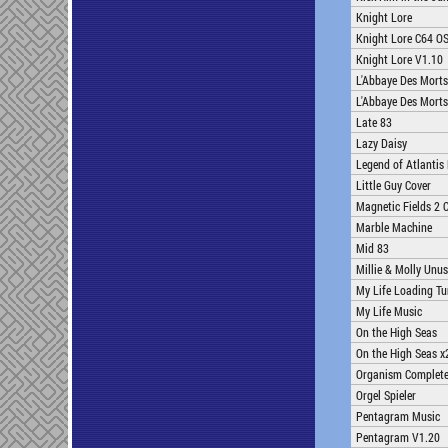
Knight Lore
Knight Lore C64 O
Knight Lore V1.10
L'Abbaye Des Mort
L'Abbaye Des Mort
Late 83
Lazy Daisy
Legend of Atlantis 
Little Guy Cover
Magnetic Fields 2 
Marble Machine
Mid 83
Millie & Molly Unu
My Life Loading Tu
My Life Music
On the High Seas
On the High Seas x
Organism Complet
Orgel Spieler
Pentagram Music
Pentagram V1.20