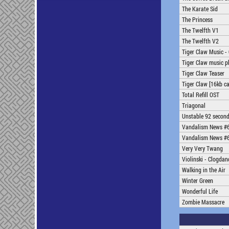
The Karate Sid
The Princess
The Twelfth V1
The Twelfth V2
Tiger Claw Music -
Tiger Claw music pl
Tiger Claw Teaser
Tiger Claw [16kb ca
Total Refill OST
Triagonal
Unstable 92 second
Vandalism News #
Vandalism News #
Very Very Twang
Violinski - Clogdan
Walking in the Air
Winter Green
Wonderful Life
Zombie Massacre