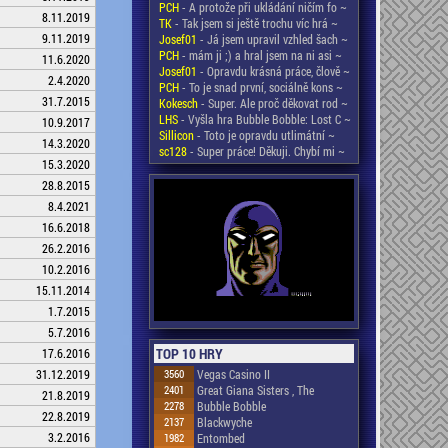
PCH
- A protože při ukládání ničím fo ~
8.11.2019
TK
- Tak jsem si ještě trochu víc hrá ~
9.11.2019
Josef01
- Já jsem upravil vzhled šach ~
PCH
- mám ji ;) a hral jsem na ni asi ~
11.6.2020
Josef01
- Opravdu krásná práce, člově ~
2.4.2020
PCH
- To je snad první, sociálně kons ~
31.7.2015
Kokesch
- Super. Ale proč děkovat rod ~
LHS
- Vyšla hra Bubble Bobble: Lost C ~
10.9.2017
Sillicon
- Toto je opravdu utlimátní ~
14.3.2020
sc128
- Super práce! Děkuji. Chybí mi ~
15.3.2020
28.8.2015
8.4.2021
16.6.2018
26.2.2016
10.2.2016
15.11.2014
1.7.2015
5.7.2016
TOP 10 HRY
17.6.2016
3560
Vegas Casino II
31.12.2019
2401
Great Giana Sisters , The
21.8.2019
2278
Bubble Bobble
22.8.2019
2137
Blackwyche
3.2.2016
1982
Entombed