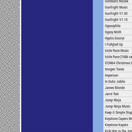
Gumballz Muzak
Gunfright Music
Gunfright V1.00
Gunfright V1.10
Gypsophila
Gypsy Moth
Hyptis Emoryi
I Fu#@ed Up
Icicle Race Music
Icicle Race [16kb ca
ICON64 Christmas
Imogen Tunes
Imperium
In Dulci Jubilo
James Blonde
Jarre Test
Jump Ninja
Jump Ninja Music
Keep it Simple Stu
Keystone Capers M
Keystone Kapers
Kick Him in the Ju