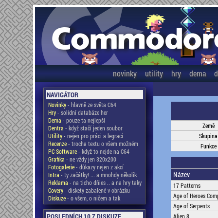
novinky
utility
hry
dema
d
NAVIGÁTOR
Novinky
- hlavně ze světa C64
Hry
- solidní databáze her
Dema
- pouze ta nejlepší
Země
Dentra
- když stačí jeden soubor
Utility
- nejen pro práci a legraci
Skupina
Recenze
- trocha textu o všem možném
Funkce
PC Software
- když to nejde na C64
Grafika
- ne vždy jen 320x200
Fotogalerie
- důkazy nejen z akcí
Název
Intra
- ty začátky! ... a mnohdy několik
Reklama
- na ticho dňies .. a na hry taky
17 Patterns
Covery
- diskety zabalené v obrázku
Age of Heroes Comp
Diskuze
- o všem, o ničem a tak
Age of Serpents
POSLEDNÍCH 10 Z DISKUZE
Alien 8