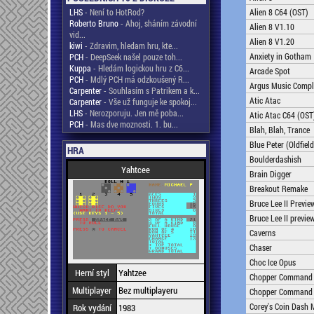
LHS
- Není to HotRod?
Alien 8 C64 (OST)
Roberto Bruno
- Ahoj, sháním závodní
Alien 8 V1.10
vid...
Alien 8 V1.20
kiwi
- Zdravim, hledam hru, kte...
Anxiety in Gotham
PCH
- DeepSeek našel pouze toh...
Kuppa
- Hledám logickou hru z C6...
Arcade Spot
PCH
- Mdlý PCH má odzkoušený R...
Argus Music Compl
Carpenter
- Souhlasím s Patrikem a k...
Atic Atac
Carpenter
- Vše už funguje ke spokoj...
LHS
- Nerozporuju. Jen mě poba...
Atic Atac C64 (OST
PCH
- Mas dve moznosti. 1. bu...
Blah, Blah, Trance
Blue Peter (Oldfield
HRA
Boulderdashish
Yahtcee
Brain Digger
Breakout Remake
Bruce Lee II Previe
Bruce Lee II previe
Caverns
Chaser
Choc Ice Opus
Herní styl
Yahtzee
Chopper Command
Multiplayer
Bez multiplayeru
Chopper Command
Corey's Coin Dash 
Rok vydání
1983