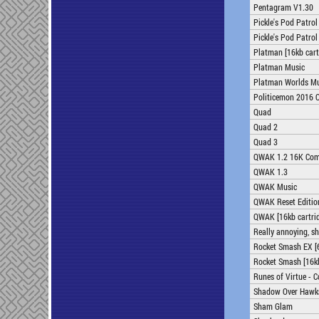
Pentagram V1.30
Pickle's Pod Patrol
Pickle's Pod Patrol
Platman [16kb cart
Platman Music
Platman Worlds Mu
Politicemon 2016 
Quad
Quad 2
Quad 3
QWAK 1.2 16K Com
QWAK 1.3
QWAK Music
QWAK Reset Editio
QWAK [16kb cartri
Really annoying, sh
Rocket Smash EX [6
Rocket Smash [16kb
Runes of Virtue - C
Shadow Over Hawk
Sham Glam