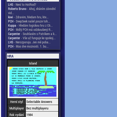
LHS
- Není to HotRod?
Roberto Bruno
- Ahoj, sháním závodní
vid...
kiwi
- Zdravim, hledam hru, kte...
PCH
- DeepSeek našel pouze toh...
Kuppa
- Hledám logickou hru z C6...
PCH
- Mdlý PCH má odzkoušený R...
Carpenter
- Souhlasím s Patrikem a k...
Carpenter
- Vše už funguje ke spokoj...
LHS
- Nerozporuju. Jen mě poba...
PCH
- Mas dve moznosti. 1. bu...
HRA
Island
Herní styl
Selectable Answers
Multiplayer
Bez multiplayeru
Rok vydání
1984