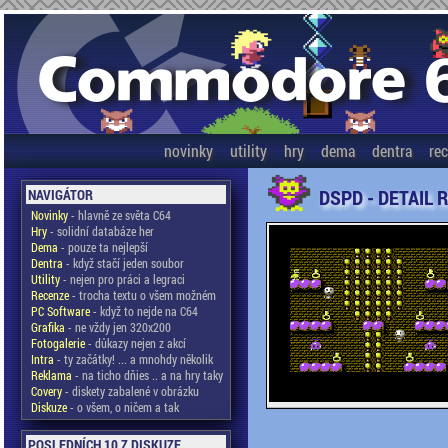
novinky
utility
hry
dema
dentra
re
DSPD - DETAIL 
NAVIGÁTOR
Novinky
- hlavně ze světa C64
Hry
- solidní databáze her
Dema
- pouze ta nejlepší
Dentra
- když stačí jeden soubor
Utility
- nejen pro práci a legraci
Recenze
- trocha textu o všem možném
PC Software
- když to nejde na C64
Grafika
- ne vždy jen 320x200
Fotogalerie
- důkazy nejen z akcí
Intra
- ty začátky! ... a mnohdy několik
Reklama
- na ticho dňies .. a na hry taky
Covery
- diskety zabalené v obrázku
Diskuze
- o všem, o ničem a tak
POSLEDNÍCH 10 Z DISKUZE