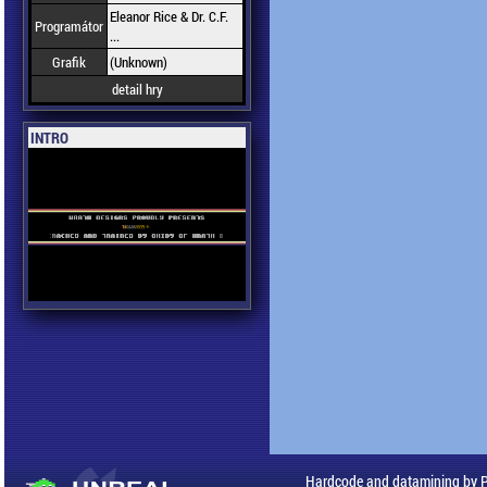
Eleanor Rice & Dr. C.F.
Programátor
...
Grafik
(Unknown)
detail hry
INTRO
Hardcode and datamining by 