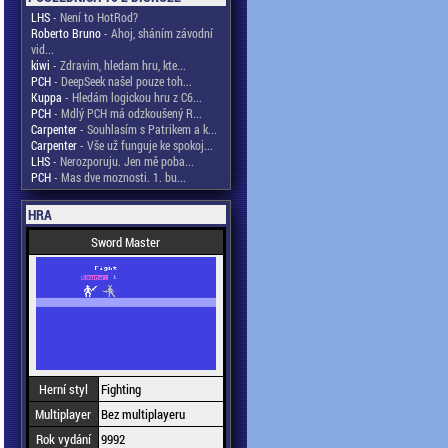
LHS
- Není to HotRod?
Roberto Bruno
- Ahoj, sháním závodní
vid...
kiwi
- Zdravim, hledam hru, kte...
PCH
- DeepSeek našel pouze toh...
Kuppa
- Hledám logickou hru z C6...
PCH
- Mdlý PCH má odzkoušený R...
Carpenter
- Souhlasím s Patrikem a k...
Carpenter
- Vše už funguje ke spokoj...
LHS
- Nerozporuju. Jen mě poba...
PCH
- Mas dve moznosti. 1. bu...
HRA
Sword Master
Herní styl
Fighting
Multiplayer
Bez multiplayeru
Rok vydání
9992