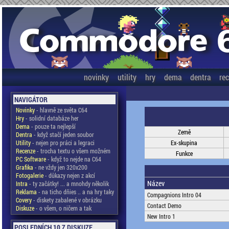
novinky
utility
hry
dema
dentra
re
NAVIGÁTOR
Novinky
- hlavně ze světa C64
Hry
- solidní databáze her
Dema
- pouze ta nejlepší
Země
Dentra
- když stačí jeden soubor
Utility
- nejen pro práci a legraci
Ex-skupina
Recenze
- trocha textu o všem možném
Funkce
PC Software
- když to nejde na C64
Grafika
- ne vždy jen 320x200
Fotogalerie
- důkazy nejen z akcí
Název
Intra
- ty začátky! ... a mnohdy několik
Reklama
- na ticho dňies .. a na hry taky
Compagnions Intro 04
Covery
- diskety zabalené v obrázku
Contact Demo
Diskuze
- o všem, o ničem a tak
New Intro 1
POSLEDNÍCH 10 Z DISKUZE