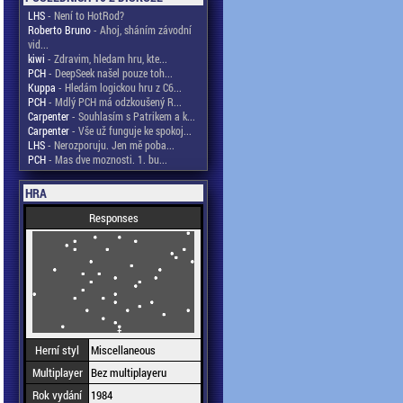
LHS
- Není to HotRod?
Roberto Bruno
- Ahoj, sháním závodní
vid...
kiwi
- Zdravim, hledam hru, kte...
PCH
- DeepSeek našel pouze toh...
Kuppa
- Hledám logickou hru z C6...
PCH
- Mdlý PCH má odzkoušený R...
Carpenter
- Souhlasím s Patrikem a k...
Carpenter
- Vše už funguje ke spokoj...
LHS
- Nerozporuju. Jen mě poba...
PCH
- Mas dve moznosti. 1. bu...
HRA
Responses
Herní styl
Miscellaneous
Multiplayer
Bez multiplayeru
Rok vydání
1984