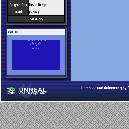
Programátor
Kevin Bergin
Grafik
(None)
detail hry
INTRO
Hardcode and datamining by 