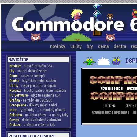
novinky
utility
hry
dema
dentra
re
DSPD
NAVIGÁTOR
Novinky
- hlavně ze světa C64
Hry
- solidní databáze her
Dema
- pouze ta nejlepší
Dentra
- když stačí jeden soubor
Utility
- nejen pro práci a legraci
Recenze
- trocha textu o všem možném
PC Software
- když to nejde na C64
Grafika
- ne vždy jen 320x200
Fotogalerie
- důkazy nejen z akcí
Intra
- ty začátky! ... a mnohdy několik
Reklama
- na ticho dňies .. a na hry taky
Covery
- diskety zabalené v obrázku
Diskuze
- o všem, o ničem a tak
POSLEDNÍCH 10 Z DISKUZE