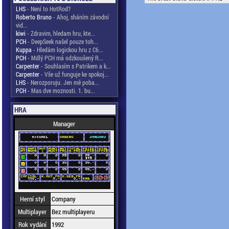
LHS
- Není to HotRod?
Roberto Bruno
- Ahoj, sháním závodní
vid...
kiwi
- Zdravim, hledam hru, kte...
PCH
- DeepSeek našel pouze toh...
Kuppa
- Hledám logickou hru z C6...
PCH
- Mdlý PCH má odzkoušený R...
Carpenter
- Souhlasím s Patrikem a k...
Carpenter
- Vše už funguje ke spokoj...
LHS
- Nerozporuju. Jen mě poba...
PCH
- Mas dve moznosti. 1. bu...
HRA
Manager
Herní styl
Company
Multiplayer
Bez multiplayeru
Rok vydání
1992