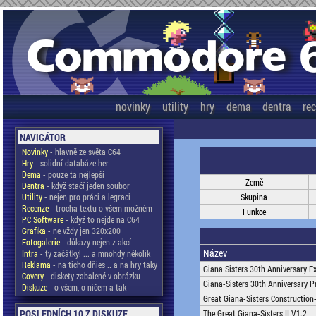
novinky
utility
hry
dema
dentra
re
NAVIGÁTOR
Novinky
- hlavně ze světa C64
Hry
- solidní databáze her
Dema
- pouze ta nejlepší
Země
Dentra
- když stačí jeden soubor
Utility
- nejen pro práci a legraci
Skupina
Recenze
- trocha textu o všem možném
Funkce
PC Software
- když to nejde na C64
Grafika
- ne vždy jen 320x200
Fotogalerie
- důkazy nejen z akcí
Název
Intra
- ty začátky! ... a mnohdy několik
Reklama
- na ticho dňies .. a na hry taky
Giana Sisters 30th Anniversary E
Covery
- diskety zabalené v obrázku
Giana-Sisters 30th Anniversary P
Diskuze
- o všem, o ničem a tak
Great Giana-Sisters Construction
POSLEDNÍCH 10 Z DISKUZE
The Great Giana-Sisters II V1.2