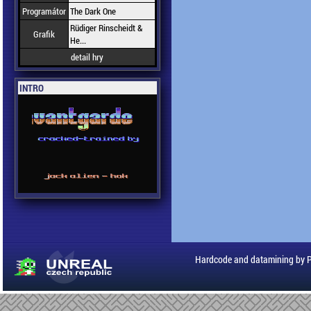
Programátor
The Dark One
Rüdiger Rinscheidt &
Grafik
He...
detail hry
INTRO
Hardcode and datamining by 