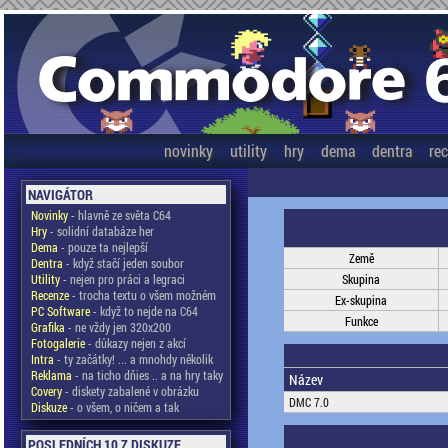
novinky
utility
hry
dema
dentra
re
NAVIGÁTOR
Novinky
- hlavně ze světa C64
Hry
- solidní databáze her
Dema
- pouze ta nejlepší
Země
Dentra
- když stačí jeden soubor
Utility
- nejen pro práci a legraci
Skupina
Recenze
- trocha textu o všem možném
Ex-skupina
PC Software
- když to nejde na C64
Funkce
Grafika
- ne vždy jen 320x200
Fotogalerie
- důkazy nejen z akcí
Intra
- ty začátky! ... a mnohdy několik
Reklama
- na ticho dňies .. a na hry taky
Název
Covery
- diskety zabalené v obrázku
DMC 7.0
Diskuze
- o všem, o ničem a tak
POSLEDNÍCH 10 Z DISKUZE