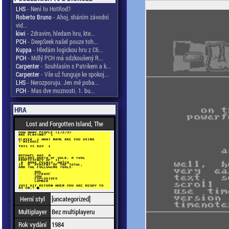
LHS
- Není to HotRod?
Roberto Bruno
- Ahoj, sháním závodní
vid...
kiwi
- Zdravim, hledam hru, kte...
PCH
- DeepSeek našel pouze toh...
Kuppa
- Hledám logickou hru z C6...
PCH
- Mdlý PCH má odzkoušený R...
Carpenter
- Souhlasím s Patrikem a k...
Carpenter
- Vše už funguje ke spokoj...
LHS
- Nerozporuju. Jen mě poba...
PCH
- Mas dve moznosti. 1. bu...
HRA
Lost and Forgotten Island, The
Herní styl
[uncategorized]
Multiplayer
Bez multiplayeru
Rok vydání
1984