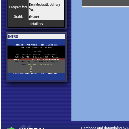
Ken Modesitt, Jeffery
Programátor
Ya...
Grafik
(None)
detail hry
INTRO
Hardcode and datamining by 