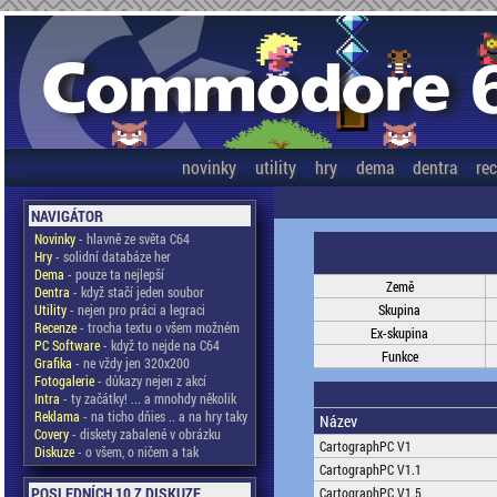
novinky
utility
hry
dema
dentra
re
NAVIGÁTOR
Novinky
- hlavně ze světa C64
Hry
- solidní databáze her
Dema
- pouze ta nejlepší
Země
Dentra
- když stačí jeden soubor
Utility
- nejen pro práci a legraci
Skupina
Recenze
- trocha textu o všem možném
Ex-skupina
PC Software
- když to nejde na C64
Funkce
Grafika
- ne vždy jen 320x200
Fotogalerie
- důkazy nejen z akcí
Intra
- ty začátky! ... a mnohdy několik
Reklama
- na ticho dňies .. a na hry taky
Název
Covery
- diskety zabalené v obrázku
CartographPC V1
Diskuze
- o všem, o ničem a tak
CartographPC V1.1
POSLEDNÍCH 10 Z DISKUZE
CartographPC V1.5