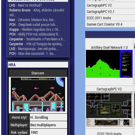
LHS
- Není to HotRod?
CartographPC V2
Roberto Bruno
- Ahoj, sháním závodní
CartographPC V2.1
vid...
ECCC 2011 Invite
kiwi
- Zdravim, hledam hru, kte...
Games Cart Creator V0.4
PCH
- DeepSeek našel pouze toh...
Kuppa
- Hledám logickou hru z C6...
PCH
- Mdlý PCH má odzkoušený R...
Carpenter
- Souhlasím s Patrikem a k...
Carpenter
- Vše už funguje ke spokoj...
Artillery Duel Network 1.0
LHS
- Nerozporuju. Jen mě poba...
PCH
- Mas dve moznosti. 1. bu...
HRA
Starcom
CartographPC V2
Herní styl
H. Scrolling
Multiplayer
Bez multiplayeru
Rok vydání
1992
ECCC 2010 Invite