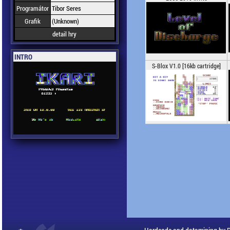
Programátor
Tibor Seres
Grafik
(Unknown)
detail hry
INTRO
S-Blox V1.0 [16kb cartridge]