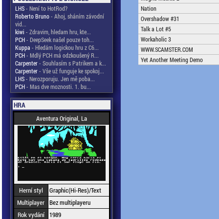
LHS
- Není to HotRod?
Nation
Roberto Bruno
- Ahoj, sháním závodní
Overshadow #31
vid...
Talk a Lot #5
kiwi
- Zdravim, hledam hru, kte...
Workaholic 3
PCH
- DeepSeek našel pouze toh...
Kuppa
- Hledám logickou hru z C6...
WWW.SCAMSTER.COM
PCH
- Mdlý PCH má odzkoušený R...
Yet Another Meeting Demo
Carpenter
- Souhlasím s Patrikem a k...
Carpenter
- Vše už funguje ke spokoj...
LHS
- Nerozporuju. Jen mě poba...
PCH
- Mas dve moznosti. 1. bu...
HRA
Aventura Original, La
Herní styl
Graphic(Hi-Res)/Text
Multiplayer
Bez multiplayeru
Rok vydání
1989