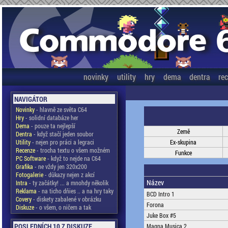
novinky
utility
hry
dema
dentra
re
NAVIGÁTOR
Novinky
- hlavně ze světa C64
Hry
- solidní databáze her
Dema
- pouze ta nejlepší
Země
Dentra
- když stačí jeden soubor
Utility
- nejen pro práci a legraci
Ex-skupina
Recenze
- trocha textu o všem možném
Funkce
PC Software
- když to nejde na C64
Grafika
- ne vždy jen 320x200
Fotogalerie
- důkazy nejen z akcí
Název
Intra
- ty začátky! ... a mnohdy několik
Reklama
- na ticho dňies .. a na hry taky
BCD Intro 1
Covery
- diskety zabalené v obrázku
Forona
Diskuze
- o všem, o ničem a tak
Juke Box #5
POSLEDNÍCH 10 Z DISKUZE
Magna Musica 2