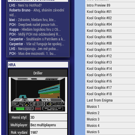
LHS
- Není to HotRod?
Intro Preview 89
Roberto Bruno
- Ahoj, sháním závodní
Kool Graphix #01
vid...
Kool Graphix #02
kiwi
- Zdravim, hledam hru, kte...
Kool Graphix #04
PCH
- DeepSeek našel pouze toh...
Kuppa
- Hledám logickou hru z C6...
Kool Graphix #05
PCH
- Mdlý PCH má odzkoušený R...
Kool Graphix #06
Carpenter
- Souhlasím s Patrikem a k...
Kool Graphix #08
Carpenter
- Vše už funguje ke spokoj...
LHS
- Nerozporuju. Jen mě poba...
Kool Graphix #11
PCH
- Mas dve moznosti. 1. bu...
Kool Graphix #12
Kool Graphix #13
HRA
Kool Graphix #14
Driller
Kool Graphix #15
Kool Graphix #16
Kool Graphix #17
Kool Graphix #18
Last from Enigma
Musics 1
Musics 2
Herní styl
3D
Musics 3
Multiplayer
Bez multiplayeru
Musics 4
Musics 5
Rok vydání
1987