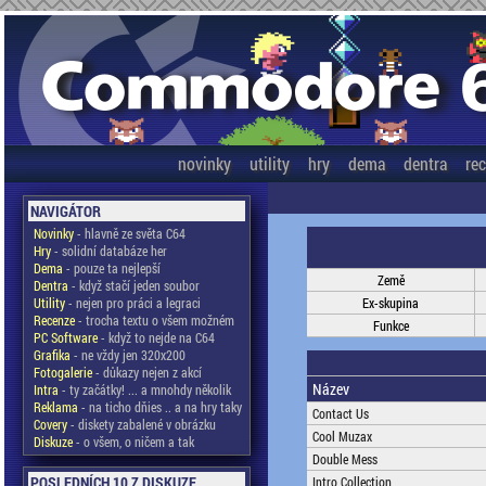
novinky
utility
hry
dema
dentra
re
NAVIGÁTOR
Novinky
- hlavně ze světa C64
Hry
- solidní databáze her
Dema
- pouze ta nejlepší
Země
Dentra
- když stačí jeden soubor
Utility
- nejen pro práci a legraci
Ex-skupina
Recenze
- trocha textu o všem možném
Funkce
PC Software
- když to nejde na C64
Grafika
- ne vždy jen 320x200
Fotogalerie
- důkazy nejen z akcí
Název
Intra
- ty začátky! ... a mnohdy několik
Reklama
- na ticho dňies .. a na hry taky
Contact Us
Covery
- diskety zabalené v obrázku
Cool Muzax
Diskuze
- o všem, o ničem a tak
Double Mess
POSLEDNÍCH 10 Z DISKUZE
Intro Collection