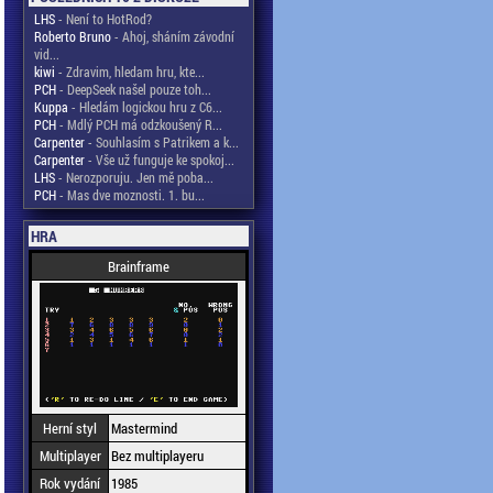
LHS
- Není to HotRod?
Roberto Bruno
- Ahoj, sháním závodní
vid...
kiwi
- Zdravim, hledam hru, kte...
PCH
- DeepSeek našel pouze toh...
Kuppa
- Hledám logickou hru z C6...
PCH
- Mdlý PCH má odzkoušený R...
Carpenter
- Souhlasím s Patrikem a k...
Carpenter
- Vše už funguje ke spokoj...
LHS
- Nerozporuju. Jen mě poba...
PCH
- Mas dve moznosti. 1. bu...
HRA
Brainframe
Herní styl
Mastermind
Multiplayer
Bez multiplayeru
Rok vydání
1985