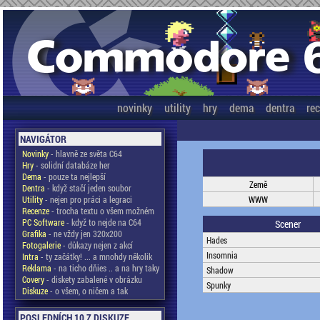
novinky
utility
hry
dema
dentra
re
NAVIGÁTOR
Novinky
- hlavně ze světa C64
Hry
- solidní databáze her
Dema
- pouze ta nejlepší
Země
Dentra
- když stačí jeden soubor
Utility
- nejen pro práci a legraci
WWW
Recenze
- trocha textu o všem možném
PC Software
- když to nejde na C64
Scener
Grafika
- ne vždy jen 320x200
Hades
Fotogalerie
- důkazy nejen z akcí
Insomnia
Intra
- ty začátky! ... a mnohdy několik
Reklama
- na ticho dňies .. a na hry taky
Shadow
Covery
- diskety zabalené v obrázku
Spunky
Diskuze
- o všem, o ničem a tak
POSLEDNÍCH 10 Z DISKUZE