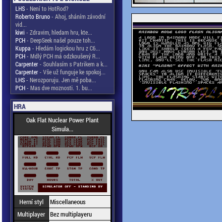
LHS
- Není to HotRod?
Roberto Bruno
- Ahoj, sháním závodní
vid...
kiwi
- Zdravim, hledam hru, kte...
PCH
- DeepSeek našel pouze toh...
Kuppa
- Hledám logickou hru z C6...
PCH
- Mdlý PCH má odzkoušený R...
Carpenter
- Souhlasím s Patrikem a k...
Carpenter
- Vše už funguje ke spokoj...
LHS
- Nerozporuju. Jen mě poba...
PCH
- Mas dve moznosti. 1. bu...
HRA
Oak Flat Nuclear Power Plant
Simula...
Herní styl
Miscellaneous
Multiplayer
Bez multiplayeru