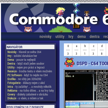
novinky
utility
hry
dema
dentra
re
0
a
b
c
d
NAVIGÁTOR
----
----
----
----
----
Novinky
- hlavně ze světa C64
3
3
1
3
8
Hry
- solidní databáze her
Dema
- pouze ta nejlepší
DSPD - C64 TOO
Dentra
- když stačí jeden soubor
Utility
- nejen pro práci a legraci
Recenze
- trocha textu o všem možném
PC Software
- když to nejde na C64
Grafika
- ne vždy jen 320x200
Fotogalerie
- důkazy nejen z akcí
Intra
- ty začátky! ... a mnohdy několik
Reklama
- na ticho dňies .. a na hry taky
Covery
- diskety zabalené v obrázku
Diskuze
- o všem, o ničem a tak
POSLEDNÍCH 10 Z DISKUZE