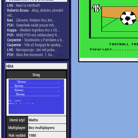
LHS
- Není to HotRod?
Roberto Bruno
- Ahoj, sháním závodní
vid...
kiwi
- Zdravim, hledam hru, kte...
PCH
- DeepSeek našel pouze toh...
Kuppa
- Hledám logickou hru z C6...
PCH
- Mdlý PCH má odzkoušený R...
Carpenter
- Souhlasím s Patrikem a k...
Carpenter
- Vše už funguje ke spokoj...
LHS
- Nerozporuju. Jen mě poba...
PCH
- Mas dve moznosti. 1. bu...
HRA
Drag
Herní styl
Maths
Multiplayer
Bez multiplayeru
Rok vydání
1980