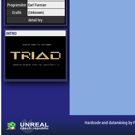
Programátor
Earl Furman
Grafik
(Unknown)
detail hry
INTRO
Hardcode and datamining by 