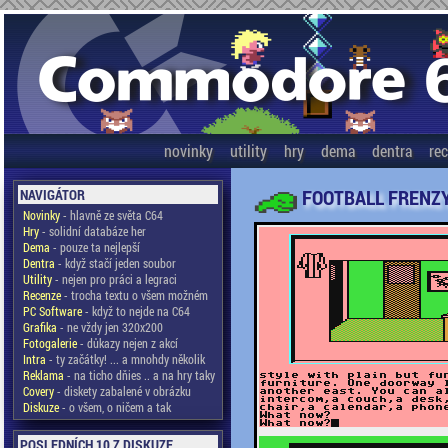
novinky
utility
hry
dema
dentra
re
FOOTBALL FRENZ
NAVIGÁTOR
Novinky
- hlavně ze světa C64
Hry
- solidní databáze her
Dema
- pouze ta nejlepší
Dentra
- když stačí jeden soubor
Utility
- nejen pro práci a legraci
Recenze
- trocha textu o všem možném
PC Software
- když to nejde na C64
Grafika
- ne vždy jen 320x200
Fotogalerie
- důkazy nejen z akcí
Intra
- ty začátky! ... a mnohdy několik
Reklama
- na ticho dňies .. a na hry taky
Covery
- diskety zabalené v obrázku
Diskuze
- o všem, o ničem a tak
POSLEDNÍCH 10 Z DISKUZE