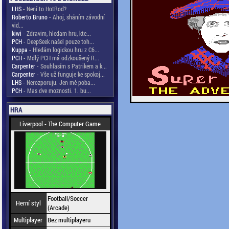
LHS
- Není to HotRod?
Roberto Bruno
- Ahoj, sháním závodní
vid...
kiwi
- Zdravim, hledam hru, kte...
PCH
- DeepSeek našel pouze toh...
Kuppa
- Hledám logickou hru z C6...
PCH
- Mdlý PCH má odzkoušený R...
Carpenter
- Souhlasím s Patrikem a k...
Carpenter
- Vše už funguje ke spokoj...
LHS
- Nerozporuju. Jen mě poba...
PCH
- Mas dve moznosti. 1. bu...
HRA
Liverpool - The Computer Game
Football/Soccer
Herní styl
(Arcade)
Multiplayer
Bez multiplayeru