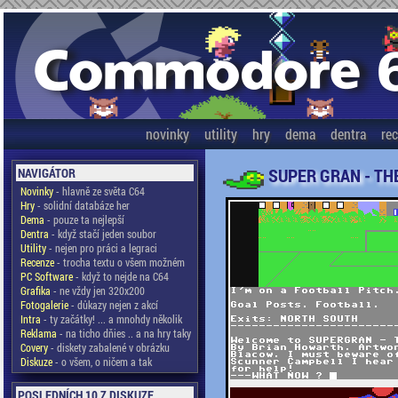
novinky
utility
hry
dema
dentra
re
SUPER GRAN - TH
NAVIGÁTOR
Novinky
- hlavně ze světa C64
Hry
- solidní databáze her
Dema
- pouze ta nejlepší
Dentra
- když stačí jeden soubor
Utility
- nejen pro práci a legraci
Recenze
- trocha textu o všem možném
PC Software
- když to nejde na C64
Grafika
- ne vždy jen 320x200
Fotogalerie
- důkazy nejen z akcí
Intra
- ty začátky! ... a mnohdy několik
Reklama
- na ticho dňies .. a na hry taky
Covery
- diskety zabalené v obrázku
Diskuze
- o všem, o ničem a tak
POSLEDNÍCH 10 Z DISKUZE