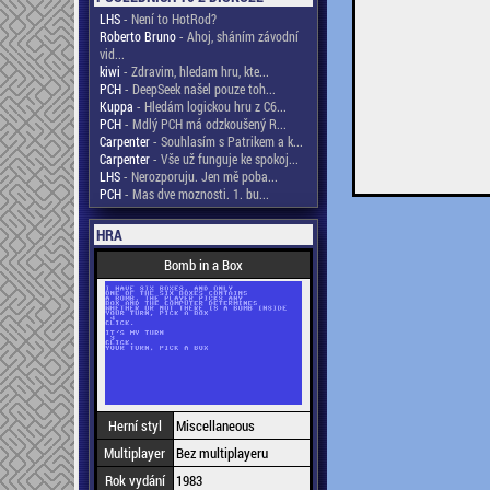
LHS
- Není to HotRod?
Roberto Bruno
- Ahoj, sháním závodní
vid...
kiwi
- Zdravim, hledam hru, kte...
PCH
- DeepSeek našel pouze toh...
Kuppa
- Hledám logickou hru z C6...
PCH
- Mdlý PCH má odzkoušený R...
Carpenter
- Souhlasím s Patrikem a k...
Carpenter
- Vše už funguje ke spokoj...
LHS
- Nerozporuju. Jen mě poba...
PCH
- Mas dve moznosti. 1. bu...
HRA
Bomb in a Box
Herní styl
Miscellaneous
Multiplayer
Bez multiplayeru
Rok vydání
1983