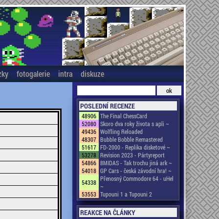
zky
fotogalerie
intra
diskuze
POSLEDNÍ RECENZE
48906
The Final ChessCard
52080
Skoro dva roky života s apli ~
49436
Wolfling Reloaded
48307
Bubble Bobble Remastered
51617
FD-2000 - Replika disketové ~
53278
Revision 2023 - Pártyreport
54866
8MIDAS - Tak trochu jiná ark ~
54018
GP Cars - česká závodní hra! ~
Přenosný Commodore 64 - uHel
54338
~
53553
Tupouni 1 a Tupouni 2
REAKCE NA ČLÁNKY