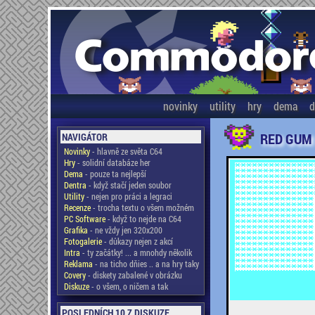
novinky
utility
hry
dema
d
RED GUM 
NAVIGÁTOR
Novinky
- hlavně ze světa C64
Hry
- solidní databáze her
Dema
- pouze ta nejlepší
Dentra
- když stačí jeden soubor
Utility
- nejen pro práci a legraci
Recenze
- trocha textu o všem možném
PC Software
- když to nejde na C64
Grafika
- ne vždy jen 320x200
Fotogalerie
- důkazy nejen z akcí
Intra
- ty začátky! ... a mnohdy několik
Reklama
- na ticho dňies .. a na hry taky
Covery
- diskety zabalené v obrázku
Diskuze
- o všem, o ničem a tak
POSLEDNÍCH 10 Z DISKUZE