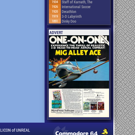
1934
Staff of Karnath, The
1926
International Soccer
1920
Decathlon
1919
3-D Labyrinth
1891
Dinky Doo
ADVERT
ILLICON of UNREAL