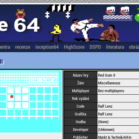
entra
recenze
inception64
HighScore
DSPD
literatura
obrá
II
Název hry
Red Gum II
Žánr
Miscellaneous
Multiplayer
Bez multiplayeru
Rok vydání
Code
Ralf Lenz
Grafika
Ralf Lenz
Hudba
(None)
Developer
(Unknown)
Publisher
Markt & Technik/64'er