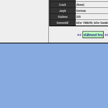
Crack
(None)
Jazyk
German
Staženo
329
Komentář
64'er 1988/09, 64'er Sonde
<<
>
stáhnout hru