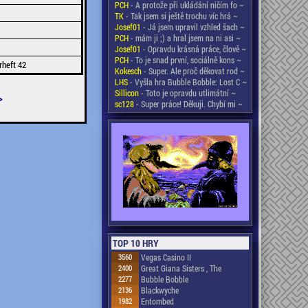
PCH
- A protože při ukládání ničím fo ~
TK
- Tak jsem si ještě trochu víc hrá ~
Josef01
- Já jsem upravil vzhled šach ~
PCH
- mám ji ;) a hral jsem na ni asi ~
Josef01
- Opravdu krásná práce, člově ~
PCH
- To je snad první, sociálně kons ~
rheft 42
Kokesch
- Super. Ale proč děkovat rod ~
LHS
- Vyšla hra Bubble Bobble: Lost C ~
Sillicon
- Toto je opravdu utlimátní ~
>
sc128
- Super práce! Děkuji. Chybí mi ~
TOP 10 HRY
3560
Vegas Casino II
2400
Great Giana Sisters , The
2277
Bubble Bobble
2136
Blackwyche
1982
Entombed