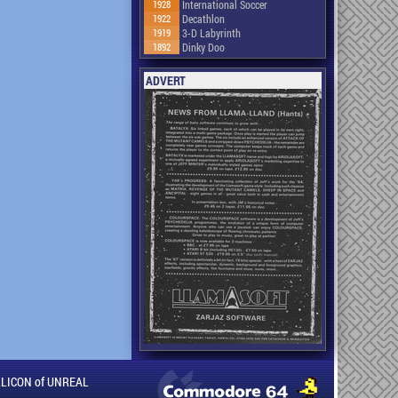
1928
International Soccer
1922
Decathlon
1919
3-D Labyrinth
1892
Dinky Doo
ADVERT
ILLICON of UNREAL