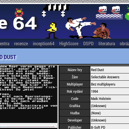
entra
recenze
inception64
HighScore
DSPD
literatura
obrá
D DUST
Název hry
Red Dust
Žánr
Selectable Answers
Multiplayer
Bez multiplayeru
Rok vydání
1994
Code
Maik Holstein
Grafika
(Unknown)
Hudba
(None)
Developer
(Unknown)
Publisher
B-Soft PD