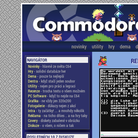
novinky
utility
hry
dema
d
RE
NAVIGÁTOR
Novinky
- hlavně ze světa C64
Hry
- solidní databáze her
Dema
- pouze ta nejlepší
Dentra
- když stačí jeden soubor
Utility
- nejen pro práci a legraci
Recenze
- trocha textu o všem možném
PC Software
- když to nejde na C64
Grafika
- ne vždy jen 320x200
Fotogalerie
- důkazy nejen z akcí
Intra
- ty začátky! ... a mnohdy několik
Reklama
- na ticho dňies .. a na hry taky
Covery
- diskety zabalené v obrázku
Diskuze
- o všem, o ničem a tak
POSLEDNÍCH 10 Z DISKUZE