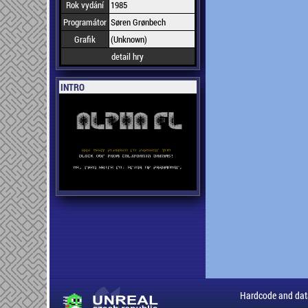
Rok vydání
1985
Programátor
Søren Grønbech
Grafik
(Unknown)
detail hry
INTRO
Hardcode and dat