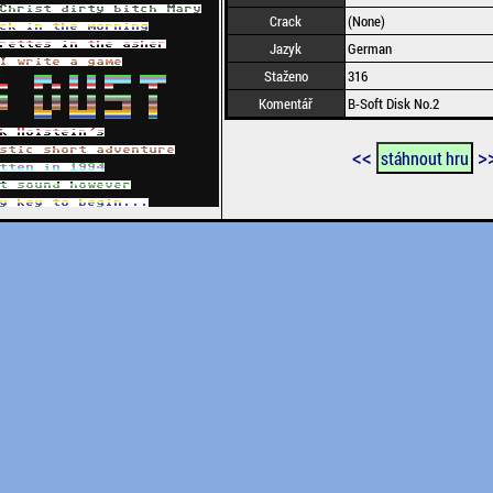
Crack
(None)
Jazyk
German
Staženo
316
Komentář
B-Soft Disk No.2
<<
>
stáhnout hru