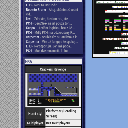
LHS
- Není to HotRod?
Roberto Bruno
- Ahoj, sháním závodní
vid...
kiwi
- Zdravim, hledam hru, kte...
PCH
- DeepSeek našel pouze toh...
Kuppa
- Hledám logickou hru z C6...
PCH
- Mdlý PCH má odzkoušený R...
Carpenter
- Souhlasím s Patrikem a k...
Carpenter
- Vše už funguje ke spokoj...
LHS
- Nerozporuju. Jen mě poba...
PCH
- Mas dve moznosti. 1. bu...
HRA
Crackers Revenge
Platformer (Scrolling
Herní styl
Screen)
Multiplayer
Bez multiplayeru