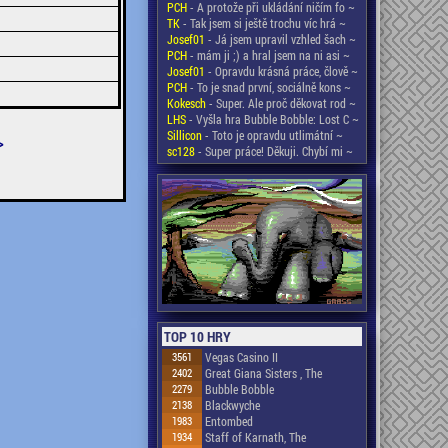
PCH
- A protože při ukládání ničím fo ~
TK
- Tak jsem si ještě trochu víc hrá ~
Josef01
- Já jsem upravil vzhled šach ~
PCH
- mám ji ;) a hral jsem na ni asi ~
Josef01
- Opravdu krásná práce, člově ~
PCH
- To je snad první, sociálně kons ~
Kokesch
- Super. Ale proč děkovat rod ~
LHS
- Vyšla hra Bubble Bobble: Lost C ~
Sillicon
- Toto je opravdu utlimátní ~
>
sc128
- Super práce! Děkuji. Chybí mi ~
TOP 10 HRY
3561
Vegas Casino II
2402
Great Giana Sisters , The
2279
Bubble Bobble
2138
Blackwyche
1983
Entombed
1934
Staff of Karnath, The