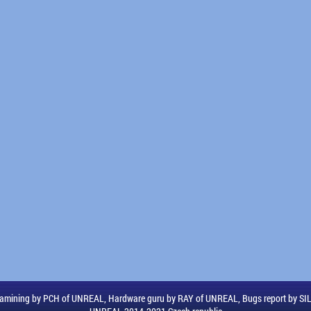
amining by PCH of UNREAL, Hardware guru by RAY of UNREAL, Bugs report by S