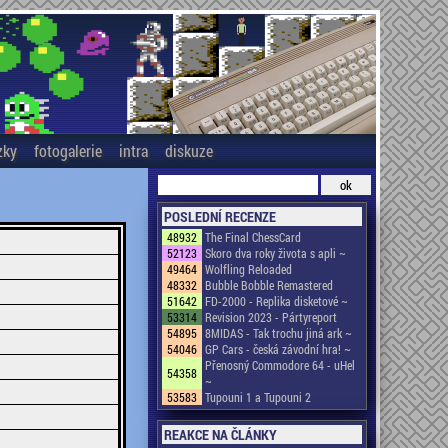
zky
fotogalerie
intra
diskuze
POSLEDNÍ RECENZE
48932
The Final ChessCard
52123
Skoro dva roky života s apli ~
49464
Wolfling Reloaded
48332
Bubble Bobble Remastered
51642
FD-2000 - Replika disketové ~
53314
Revision 2023 - Pártyreport
54895
8MIDAS - Tak trochu jiná ark ~
54046
GP Cars - česká závodní hra! ~
Přenosný Commodore 64 - uHel
54358
~
53583
Tupouni 1 a Tupouni 2
REAKCE NA ČLÁNKY